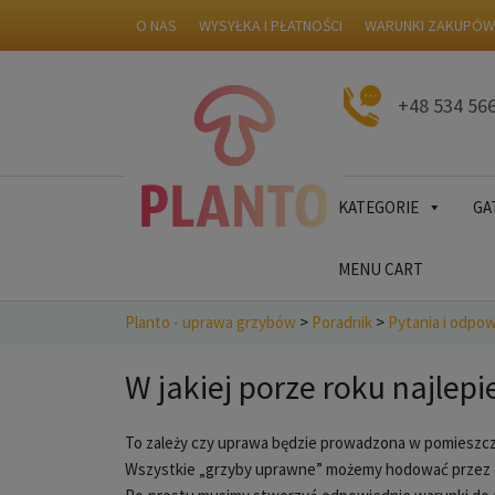
O NAS
WYSYŁKA I PŁATNOŚCI
WARUNKI ZAKUPÓ
+48 534 56
KATEGORIE
GA
MENU CART
Planto - uprawa grzybów
>
Poradnik
>
Pytania i odpow
W jakiej porze roku najlepi
To zależy czy uprawa będzie prowadzona w pomieszcz
Wszystkie „grzyby uprawne” możemy hodować przez c