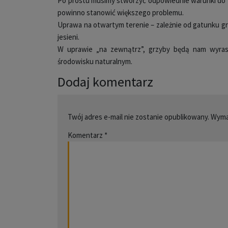
Po prostu musimy stworzyć odpowiednie warunki do 
powinno stanowić większego problemu.
Uprawa na otwartym terenie – zależnie od gatunku g
jesieni.
W uprawie „na zewnątrz”, grzyby będą nam wyrast
środowisku naturalnym.
Dodaj komentarz
Twój adres e-mail nie zostanie opublikowany.
Wyma
Komentarz
*