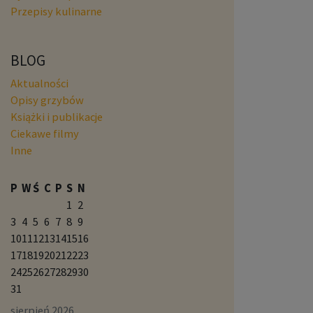
Przepisy kulinarne
BLOG
Aktualności
Opisy grzybów
Książki i publikacje
Ciekawe filmy
Inne
P
W
Ś
C
P
S
N
1
2
3
4
5
6
7
8
9
10
11
12
13
14
15
16
17
18
19
20
21
22
23
24
25
26
27
28
29
30
31
sierpień 2026