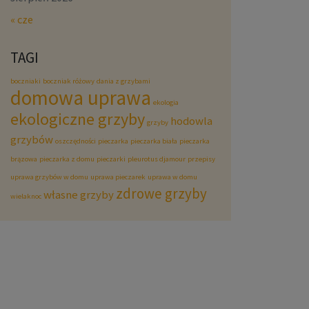
« cze
TAGI
boczniaki
boczniak różowy
dania z grzybami
domowa uprawa
ekologia
ekologiczne grzyby
hodowla
grzyby
grzybów
oszczędności
pieczarka
pieczarka biała
pieczarka
brązowa
pieczarka z domu
pieczarki
pleurotus djamour
przepisy
uprawa grzybów w domu
uprawa pieczarek
uprawa w domu
zdrowe grzyby
własne grzyby
wielaknoc