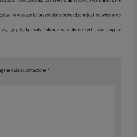
wzrostu i owocowania, co nawet w amatorskich warunkach, nie
rzyba – w większości przypadków prowadzona jest od wiosny do
ały, gdy będą miały zbliżone warunki do tych jakie mają w
gane pola są oznaczone
*