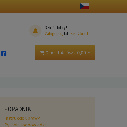
Dzień dobry!
Zaloguj się
lub
założ konto
0 produktów
0,00 zł
PORADNIK
Instrukcje uprawy
Pytania i odpowiedzi