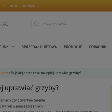
W
BLOG
KONTAKT
Wyszukiwarka
6 661
produktów
TUNKI
SPRZEDAŻ HURTOWA
PROMOCJE
PORADNIK
iedzi
>
W jakiej porze roku najlepiej uprawiać grzyby?
ej uprawiać grzyby?
eniach czy otwartym terenie.
ały rok w pomieszczeniach.