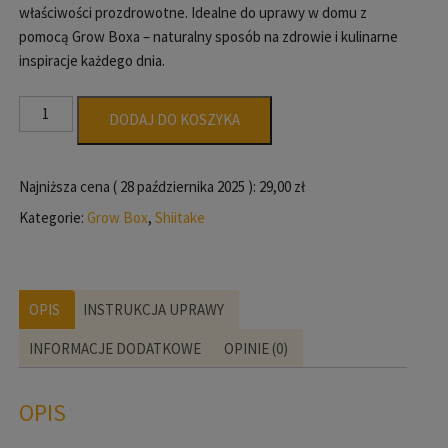
właściwości prozdrowotne. Idealne do uprawy w domu z
pomocą Grow Boxa – naturalny sposób na zdrowie i kulinarne
inspiracje każdego dnia.
ilość
DODAJ DO KOSZYKA
Shii-
take
(Twardziak
Najniższa cena (
28 października 2025
):
29,00
zł
jadalny)
Kategorie:
Grow Box
,
Shiitake
–
Starter
do
Uprawy
OPIS
INSTRUKCJA UPRAWY
w
Grow
INFORMACJE DODATKOWE
OPINIE (0)
Boxie
OPIS