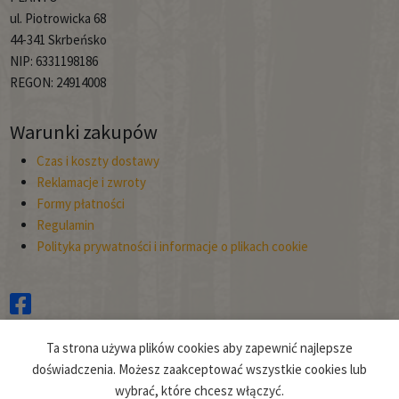
ul. Piotrowicka 68
44-341 Skrbeńsko
NIP: 6331198186
REGON: 24914008
Warunki zakupów
Czas i koszty dostawy
Reklamacje i zwroty
Formy płatności
Regulamin
Polityka prywatności i informacje o plikach cookie
Copyright © 2026
Ta strona używa plików cookies aby zapewnić najlepsze
Planto.
doświadczenia. Możesz zaakceptować wszystkie cookies lub
wybrać, które chcesz włączyć.
Projekt i realizacja:
clivio.pl