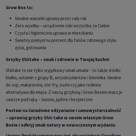
Grow Box to:
Idealne warunki uprawy przez cały rok
Zero wysiłku – urządzenie robi wszystko za Ciebie
Czysta i higieniczna uprawa w mieszkaniu
Świetny pomysł na prezent dla fanów zdrowego stylu
życia, gotowania
Grzyby Shiitake – smak i zdrowie w Twojej kuchni
Shiitake to nie tylko wyjątkowy smak umami – to także źródło
białka, witamin z grupy B, antyoksydantów i błonnika. Idealne
do zup, makaronów, stir-fry, sushi czy jako roślinna
alternatywa dla mięsa. Z naszą grzybnią i Grow Boxem masz je
zawsze pod ręką – świeże, jędrne i bezpieczne.
Postaw na świadome odżywianie i samowystarczalność
– uprawiaj grzyby Shii-take w swoim własnym Grow
Boxie i odkryj smak natury w nowoczesnym wydaniu.
Uwaga: Produkt przeznaczony jest dla posiadaczy GrowBoxa.