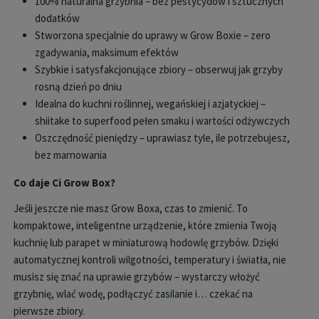
100% naturalna grzybnia – bez pestycydów i sztucznych
dodatków
Stworzona specjalnie do uprawy w Grow Boxie – zero
zgadywania, maksimum efektów
Szybkie i satysfakcjonujące zbiory – obserwuj jak grzyby
rosną dzień po dniu
Idealna do kuchni roślinnej, wegańskiej i azjatyckiej –
shiitake to superfood pełen smaku i wartości odżywczych
Oszczędność pieniędzy – uprawiasz tyle, ile potrzebujesz,
bez marnowania
Co daje Ci Grow Box?
Jeśli jeszcze nie masz Grow Boxa, czas to zmienić. To
kompaktowe, inteligentne urządzenie, które zmienia Twoją
kuchnię lub parapet w miniaturową hodowlę grzybów. Dzięki
automatycznej kontroli wilgotności, temperatury i światła, nie
musisz się znać na uprawie grzybów – wystarczy włożyć
grzybnię, wlać wodę, podłączyć zasilanie i… czekać na
pierwsze zbiory.