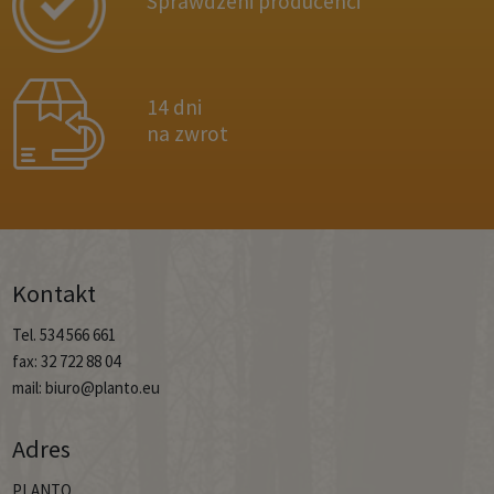
Sprawdzeni producenci
14 dni
na zwrot
Kontakt
Tel. 534 566 661
fax: 32 722 88 04
mail: biuro@planto.eu
Adres
PLANTO