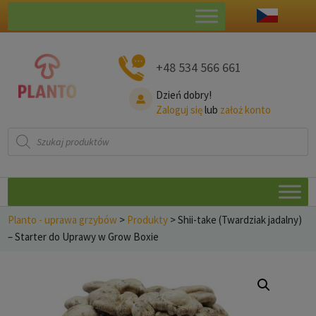
+48 534 566 661
Dzień dobry!
Zaloguj się
lub
założ konto
Wyszukiwarka
produktów
Planto - uprawa grzybów
>
Produkty
>
Shii-take (Twardziak jadalny)
– Starter do Uprawy w Grow Boxie