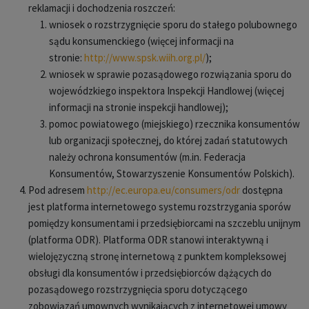
reklamacji i dochodzenia roszczeń:
wniosek o rozstrzygnięcie sporu do stałego polubownego
sądu konsumenckiego (więcej informacji na
stronie:
http://www.spsk.wiih.
org.pl/
);
wniosek w sprawie pozasądowego rozwiązania sporu do
wojewódzkiego inspektora Inspekcji Handlowej (więcej
informacji na stronie inspekcji handlowej);
pomoc powiatowego (miejskiego) rzecznika konsumentów
lub organizacji społecznej, do której zadań statutowych
należy ochrona konsumentów (m.in. Federacja
Konsumentów, Stowarzyszenie Konsumentów Polskich).
Pod adresem
http://ec.europa.eu/
consumers/odr
dostępna
jest platforma internetowego systemu rozstrzygania sporów
pomiędzy konsumentami i przedsiębiorcami na szczeblu unijnym
(platforma ODR). Platforma ODR stanowi interaktywną i
wielojęzyczną stronę internetową z punktem kompleksowej
obsługi dla konsumentów i przedsiębiorców dążących do
pozasądowego rozstrzygnięcia sporu dotyczącego
zobowiązań umownych wynikających z internetowej umowy