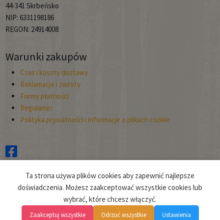
44-341 Skrbeńsko
NIP: 6331198186
REGON: 24914008
Warunki zakupów
Czas i koszty dostawy
Reklamacje i zwroty
Formy płatności
Regulamin
Polityka prywatności i informacje o plikach cookie
Copyright © 2026
Ta strona używa plików cookies aby zapewnić najlepsze
Planto.
doświadczenia. Możesz zaakceptować wszystkie cookies lub
wybrać, które chcesz włączyć.
Projekt i realizacja:
clivio.pl
Zaakceptuj wszystkie
Odrzuć wszystkie
Ustawienia