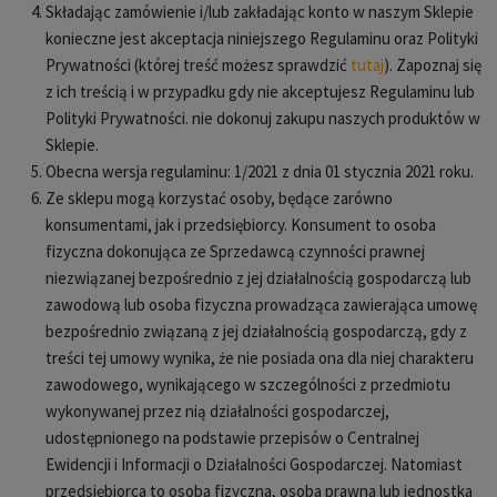
Składając zamówienie i/lub zakładając konto w naszym Sklepie
konieczne jest akceptacja niniejszego Regulaminu oraz Polityki
Prywatności (której treść możesz sprawdzić
tutaj
). Zapoznaj się
z ich treścią i w przypadku gdy nie akceptujesz Regulaminu lub
Polityki Prywatności. nie dokonuj zakupu naszych produktów w
Sklepie.
Obecna wersja regulaminu: 1/2021 z dnia 01 stycznia 2021 roku.
Ze sklepu mogą korzystać osoby, będące zarówno
konsumentami, jak i przedsiębiorcy. Konsument to osoba
fizyczna dokonująca ze Sprzedawcą czynności prawnej
niezwiązanej bezpośrednio z jej działalnością gospodarczą lub
zawodową lub osoba fizyczna prowadząca zawierająca umowę
bezpośrednio związaną z jej działalnością gospodarczą, gdy z
treści tej umowy wynika, że nie posiada ona dla niej charakteru
zawodowego, wynikającego w szczególności z przedmiotu
wykonywanej przez nią działalności gospodarczej,
udostępnionego na podstawie przepisów o Centralnej
Ewidencji i Informacji o Działalności Gospodarczej. Natomiast
przedsiębiorca to osoba fizyczna, osoba prawna lub jednostka