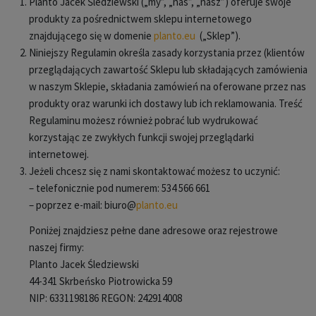
Planto Jacek Śledziewski („my”, „nas”, „nasz”) oferuje swoje
produkty za pośrednictwem sklepu internetowego
znajdującego się w domenie
planto.eu
(„Sklep”).
Niniejszy Regulamin określa zasady korzystania przez (klientów
przeglądających zawartość Sklepu lub składających zamówienia
w naszym Sklepie, składania zamówień na oferowane przez nas
produkty oraz warunki ich dostawy lub ich reklamowania. Treść
Regulaminu możesz również pobrać lub wydrukować
korzystając ze zwykłych funkcji swojej przeglądarki
internetowej.
Jeżeli chcesz się z nami skontaktować możesz to uczynić:
– telefonicznie pod numerem: 534 566 661
– poprzez e-mail: biuro@
planto.eu
Poniżej znajdziesz pełne dane adresowe oraz rejestrowe
naszej firmy:
Planto Jacek Śledziewski
44-341 Skrbeńsko Piotrowicka 59
NIP: 6331198186 REGON: 242914008