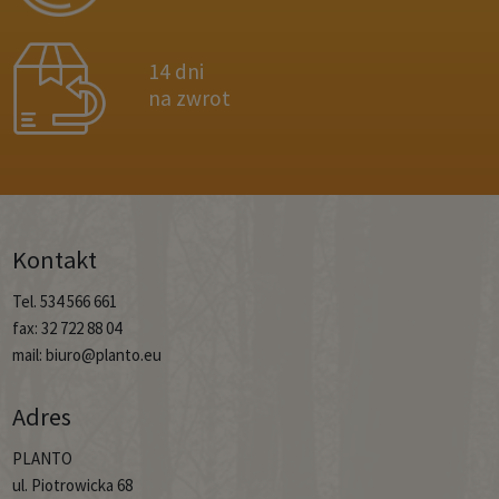
14 dni
na zwrot
Kontakt
Tel. 534 566 661
fax: 32 722 88 04
mail: biuro@planto.eu
Adres
PLANTO
ul. Piotrowicka 68