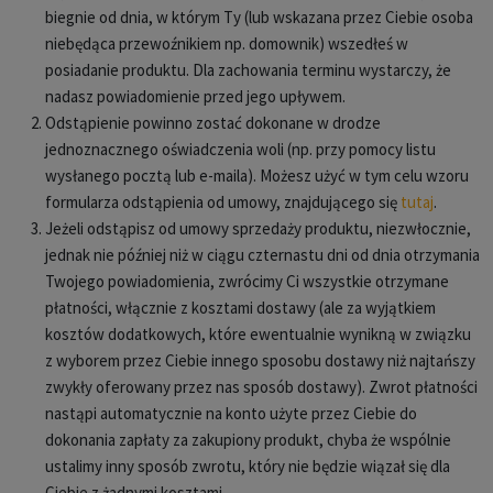
biegnie od dnia, w którym Ty (lub wskazana przez Ciebie osoba
niebędąca przewoźnikiem np. domownik) wszedłeś w
posiadanie produktu. Dla zachowania terminu wystarczy, że
nadasz powiadomienie przed jego upływem.
Odstąpienie powinno zostać dokonane w drodze
jednoznacznego oświadczenia woli (np. przy pomocy listu
wysłanego pocztą lub e-maila). Możesz użyć w tym celu wzoru
formularza odstąpienia od umowy, znajdującego się
tutaj
.
Jeżeli odstąpisz od umowy sprzedaży produktu, niezwłocznie,
jednak nie później niż w ciągu czternastu dni od dnia otrzymania
Twojego powiadomienia, zwrócimy Ci wszystkie otrzymane
płatności, włącznie z kosztami dostawy (ale za wyjątkiem
kosztów dodatkowych, które ewentualnie wynikną w związku
z wyborem przez Ciebie innego sposobu dostawy niż najtańszy
zwykły oferowany przez nas sposób dostawy). Zwrot płatności
nastąpi automatycznie na konto użyte przez Ciebie do
dokonania zapłaty za zakupiony produkt, chyba że wspólnie
ustalimy inny sposób zwrotu, który nie będzie wiązał się dla
Ciebie z żadnymi kosztami.