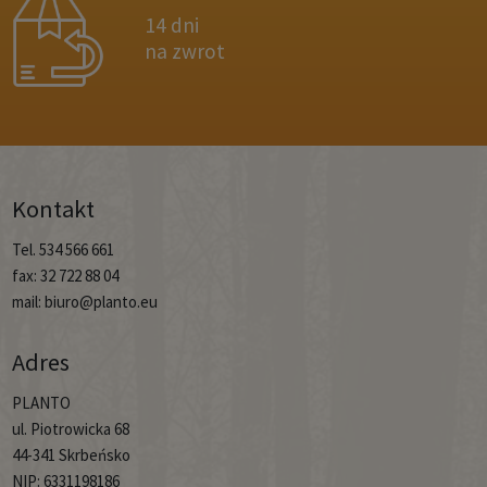
14 dni
na zwrot
Kontakt
Tel. 534 566 661
fax: 32 722 88 04
mail: biuro@planto.eu
Adres
PLANTO
ul. Piotrowicka 68
44-341 Skrbeńsko
NIP: 6331198186