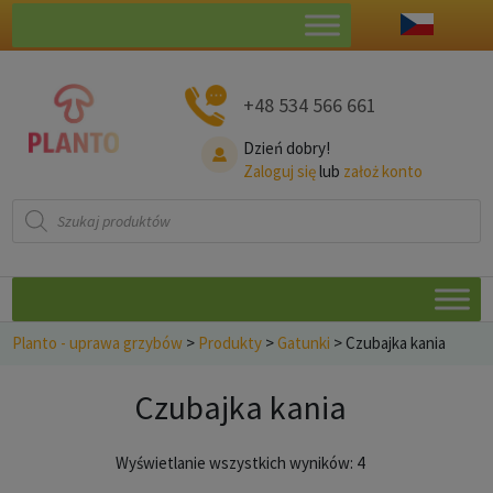
+48 534 566 661
Dzień dobry!
Zaloguj się
lub
założ konto
Wyszukiwarka
produktów
Planto - uprawa grzybów
>
Produkty
>
Gatunki
>
Czubajka kania
Czubajka kania
Posortowane
Wyświetlanie wszystkich wyników: 4
według