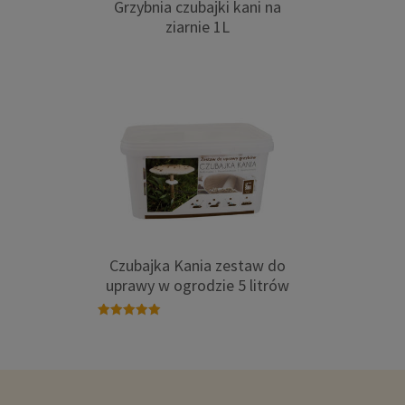
Grzybnia czubajki kani na
ziarnie 1L
Czubajka Kania zestaw do
uprawy w ogrodzie 5 litrów
Oceniono
5.00
na 5