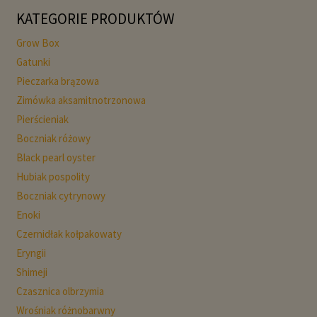
KATEGORIE PRODUKTÓW
Grow Box
Gatunki
Pieczarka brązowa
Zimówka aksamitnotrzonowa
Pierścieniak
Boczniak różowy
Black pearl oyster
Hubiak pospolity
Boczniak cytrynowy
Enoki
Czernidłak kołpakowaty
Eryngii
Shimeji
Czasznica olbrzymia
Wrośniak różnobarwny