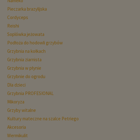
Nameko
Pieczarka brazylijska
Cordyceps
Reishi
Soplówka jeżowata
Podłoża do hodowli grzybów
Grzybnia na kołkach
Grzybnia ziarnista
Grzybnia w płynie
Grzybnie do ogrodu
Dla dzieci
Grzybnia PROFESIONAL
Mikoryza
Grzyby witalne
Kultury mateczne na szalce Petriego
Akcesoria
Wermikulit