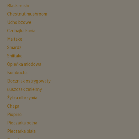
Black reishi
Chestnut mushroom
Ucho bzowe
Czubajka kania
Maitake
Smardz
Shiitake
Opieńka miodowa
Kombucha
Boczniak ostrygowaty
Łuszczak zmienny
Żylica olbrzymia
Chaga
Piopino
Pieczarka polna
Pieczarka biała