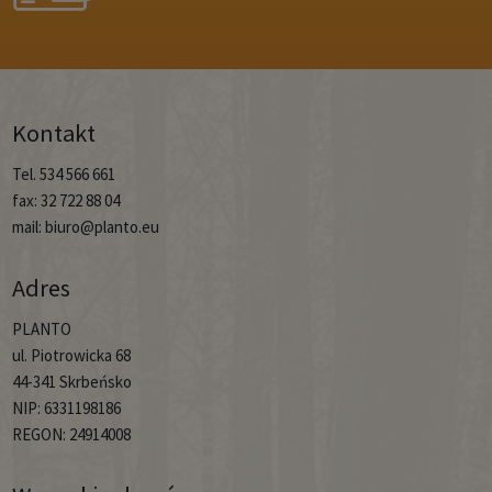
Kontakt
Tel. 534 566 661
fax: 32 722 88 04
mail: biuro@planto.eu
Adres
PLANTO
ul. Piotrowicka 68
44-341 Skrbeńsko
NIP: 6331198186
REGON: 24914008