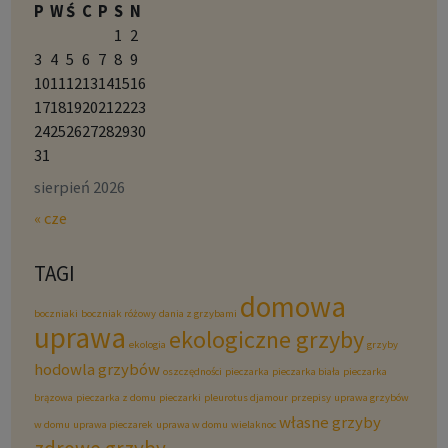
P
W
Ś
C
P
S
N
1
2
3
4
5
6
7
8
9
10
11
12
13
14
15
16
17
18
19
20
21
22
23
24
25
26
27
28
29
30
31
sierpień 2026
« cze
TAGI
domowa
boczniaki
boczniak różowy
dania z grzybami
uprawa
ekologiczne grzyby
ekologia
grzyby
hodowla grzybów
oszczędności
pieczarka
pieczarka biała
pieczarka
brązowa
pieczarka z domu
pieczarki
pleurotus djamour
przepisy
uprawa grzybów
własne grzyby
w domu
uprawa pieczarek
uprawa w domu
wielaknoc