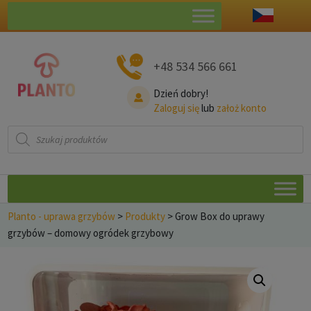
+48 534 566 661
Dzień dobry!
Zaloguj się
lub
założ konto
Wyszukiwarka
produktów
Planto - uprawa grzybów
>
Produkty
>
Grow Box do uprawy
grzybów – domowy ogródek grzybowy