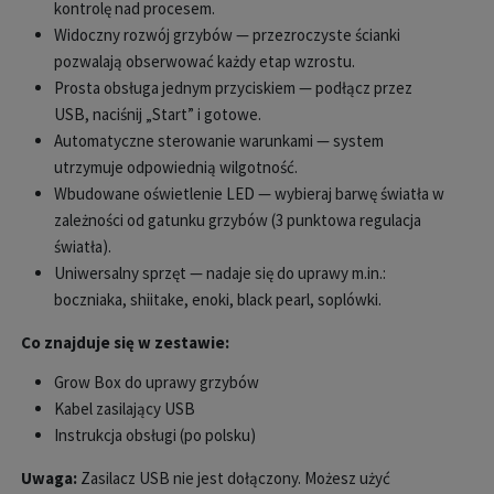
kontrolę nad procesem.
Widoczny rozw
ój grzybów
— przezroczyste
ścianki
pozwalają obserwować każdy etap wzrostu.
Prosta obsługa jednym przyciskiem
— pod
łącz przez
USB, naciśnij
„Start” i gotowe.
Automatyczne sterowanie warunkami — system
utrzymuje odpowiedni
ą wilgotność.
Wbudowane oświetlenie LED
— wybieraj barw
ę światła w
zależności od gatunku grzyb
ów (3 punktowa regulacja
światła).
Uniwersalny sprz
ęt
— nadaje si
ę do uprawy m.in.:
boczniaka, shiitake, enoki, black pearl, sopl
ówki.
Co znajduje si
ę w zestawie:
Grow Box do uprawy grzyb
ów
Kabel zasilaj
ący USB
Instrukcja obsługi (po polsku)
Uwaga:
Zasilacz USB nie jest dołączony. Możesz użyć