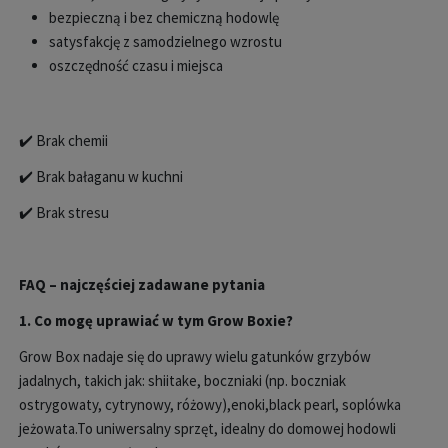
bezpieczną i bez chemiczną hodowlę
satysfakcję z samodzielnego wzrostu
oszczędność czasu i miejsca
✔️
Brak chemii
✔️
Brak ba
łaganu w kuchni
✔️
Brak stresu
FAQ
– najcz
ęściej zadawane pytania
1. Co mogę uprawiać w tym Grow Boxie?
Grow Box nadaje się do uprawy wielu gatunk
ów grzybów
jadalnych, takich jak:
shiitake,
boczniaki (np. boczniak
ostrygowaty, cytrynowy
, r
ó
żowy
),
enoki
,black pearl,
soplówka
je
żowata.
To uniwersalny sprzęt, idealny do domowej hodowli