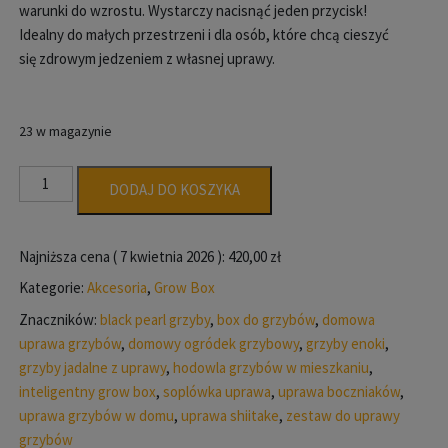
warunki do wzrostu. Wystarczy nacisnąć jeden przycisk!
Idealny do małych przestrzeni i dla osób, które chcą cieszyć
się zdrowym jedzeniem z własnej uprawy.
23 w magazynie
ilość
DODAJ DO KOSZYKA
Grow
Box
do
Najniższa cena (
7 kwietnia 2026
):
420,00
zł
uprawy
Kategorie:
Akcesoria
,
Grow Box
grzybów
Znaczników:
black pearl grzyby
,
box do grzybów
,
domowa
–
uprawa grzybów
,
domowy ogródek grzybowy
,
grzyby enoki
,
domowy
grzyby jadalne z uprawy
,
hodowla grzybów w mieszkaniu
,
ogródek
inteligentny grow box
,
soplówka uprawa
,
uprawa boczniaków
,
grzybowy
uprawa grzybów w domu
,
uprawa shiitake
,
zestaw do uprawy
grzybów