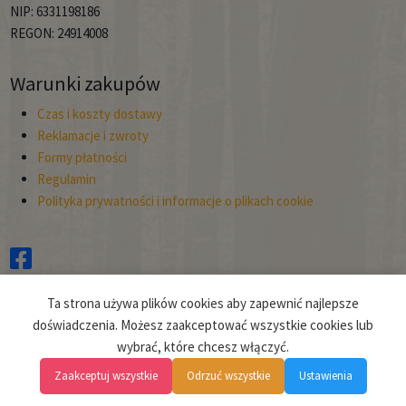
NIP: 6331198186
REGON: 24914008
Warunki zakupów
Czas i koszty dostawy
Reklamacje i zwroty
Formy płatności
Regulamin
Polityka prywatności i informacje o plikach cookie
Copyright © 2026
Ta strona używa plików cookies aby zapewnić najlepsze
Planto.
doświadczenia. Możesz zaakceptować wszystkie cookies lub
wybrać, które chcesz włączyć.
Projekt i realizacja:
clivio.pl
Zaakceptuj wszystkie
Odrzuć wszystkie
Ustawienia