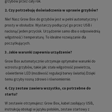
grzyb
ów przez ca
ły rok.
2. Czy potrzebuję doświadczenia w uprawie grzyb
ów?
Nie! Nasz Grow Box do grzybów jest w pe
łni automatyczny i
prosty w obsłudze. Wystarczy podłączyć go przez USB i
nacisnąć jeden przycisk. Urządzenie samo dba o odpowiednią
wilgotność i temperaturę. To idealne rozwiązanie dla
początkujących.
3. Jakie warunki zapewnia urządzenie?
Grow Box automatycznie utrzymuje optymalne warunki do
wzrostu grzyb
ów, takie jak:
sta
ła wilgotność powietrza,
oświetlenie LED (możliwość regulacji barwy światła).
Dzięki
temu grzyby rosną zdrowo i r
ównomiernie.
4. Czy zestaw zawiera wszystko, co potrzebne do
startu?
W zestawie otrzymujesz:
Grow Box,
kabel zasilaj
ący USB,
instrukcję obsługi w języku polskim, zestaw startowy z