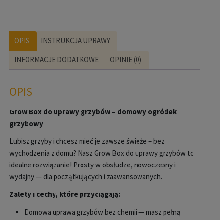
OPIS
INSTRUKCJA UPRAWY
INFORMACJE DODATKOWE
OPINIE (0)
OPIS
Grow
Box do uprawy grzybów
– domowy ogr
ódek
grzybowy
Lubisz grzyby i chcesz mie
ć je zawsze świeże
– bez
wychodzenia z domu? Nasz Grow Box do uprawy grzyb
ów to
idealne rozwi
ązanie! Prosty w obsłudze, nowoczesny i
wydajny
— dla pocz
ątkujących i zaawansowanych.
Zalety i cechy, które przyci
ągają:
Domowa uprawa grzyb
ów bez chemii
— masz pe
łną