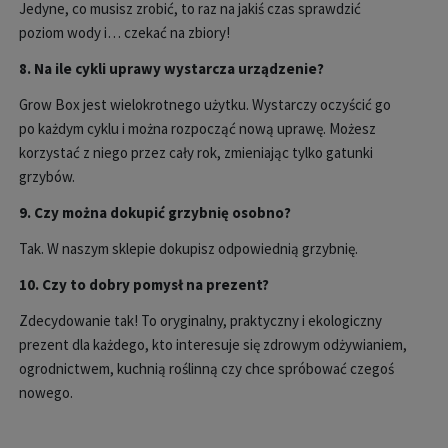
Jedyne, co musisz zrobić, to raz na jakiś czas sprawdzić
poziom wody i… czekać na zbiory!
8. Na ile cykli uprawy wystarcza urządzenie?
Grow Box jest wielokrotnego użytku. Wystarczy oczyścić go
po każdym cyklu i można rozpocząć nową uprawę. Możesz
korzystać z niego przez cały rok, zmieniając tylko gatunki
grzyb
ów.
9. Czy mo
żna dokupić grzybnię osobno?
Tak. W naszym sklepie dokupisz odpowiednią grzybnię.
10. Czy to dobry pomys
ł na prezent?
Zdecydowanie tak! To oryginalny, praktyczny i ekologiczny
prezent dla każdego, kto interesuje się zdrowym odżywianiem,
ogrodnictwem, kuchnią roślinną czy chce spr
óbowa
ć czegoś
nowego.