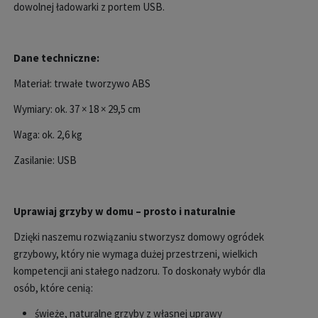
dowolnej ładowarki z portem USB.
Dane techniczne:
Materia
ł: trwałe tworzywo ABS
Wymiary: ok. 37
× 18 × 29,5 cm
Waga: ok. 2,6 kg
Zasilanie: USB
Uprawiaj grzyby w domu
– prosto i naturalnie
Dzi
ęki naszemu rozwiązaniu stworzysz domowy ogr
ódek
grzybowy, który nie wymaga du
żej przestrzeni, wielkich
kompetencji ani stałego nadzoru. To doskonały wyb
ór dla
osób, które ceni
ą:
świeże, naturalne grzyby z własnej uprawy