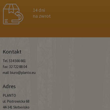
14 dni
na zwrot
Kontakt
Tel. 534 566 661
fax: 32 722 88 04
mail: biuro@planto.eu
Adres
PLANTO
ul. Piotrowicka 68
44-341 Skrbeńsko