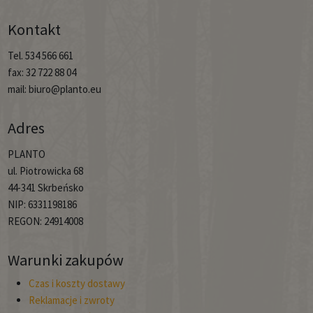
Kontakt
Tel. 534 566 661
fax: 32 722 88 04
mail: biuro@planto.eu
Adres
PLANTO
ul. Piotrowicka 68
44-341 Skrbeńsko
NIP: 6331198186
REGON: 24914008
Warunki zakupów
Czas i koszty dostawy
Reklamacje i zwroty