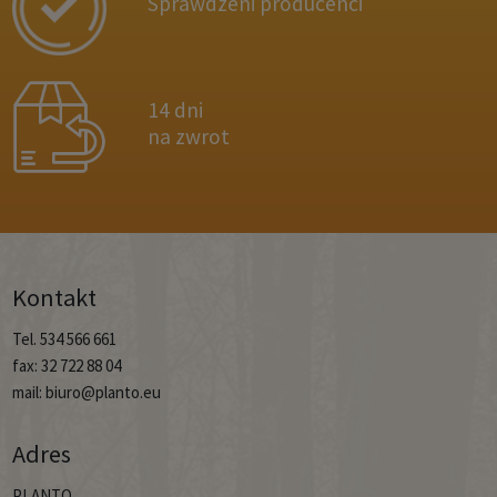
Sprawdzeni producenci
14 dni
na zwrot
Kontakt
Tel. 534 566 661
fax: 32 722 88 04
mail: biuro@planto.eu
Adres
PLANTO