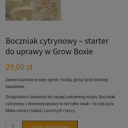
Boczniak cytrynowy – starter
do uprawy w Grow Boxie
29,00
zł
Zamień kuchnię w mały ogród – hoduj, gotuj i jedz bardziej
świadomie.
Dodaj koloru i świeżości do swojej codziennej rutyny. Boczniak
cytrynowy z domowej uprawy to nie tylko smak – to styl życia
blisko natury i radość z prostych rzeczy.
ilość
DODAJ DO KOSZYKA