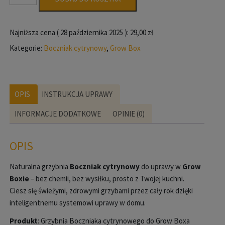
Boczniak
cytrynowy
-
Najniższa cena (
28 października 2025
):
29,00
zł
starter
Kategorie:
Boczniak cytrynowy
,
Grow Box
do
uprawy
w
Grow
OPIS
INSTRUKCJA UPRAWY
Boxie
INFORMACJE DODATKOWE
OPINIE (0)
OPIS
Naturalna grzybnia
Boczniak cytrynowy
do uprawy w
Grow
Boxie
– bez chemii, bez wysiłku, prosto z Twojej kuchni.
Ciesz się świeżymi, zdrowymi grzybami przez cały rok dzięki
inteligentnemu systemowi uprawy w domu.
Produkt
: Grzybnia Boczniaka cytrynowego do Grow Boxa