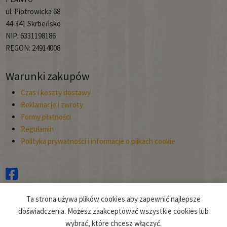
ul. Piotrowicka 68
44-341 Skrbeńsko
NIP: 6331198186
REGON: 24914008
Warunki zakupów
Czas i koszty dostawy
Reklamacje i zwroty
Formy płatności
Regulamin
Polityka prywatności i informacje o plikach cookie
Copyright © 2026
Ta strona używa plików cookies aby zapewnić najlepsze
Planto.
doświadczenia. Możesz zaakceptować wszystkie cookies lub
wybrać, które chcesz włączyć.
Projekt i realizacja:
clivio.pl