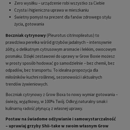
Zero wysiłku – urządzenie robi wszystko za Ciebie
Czysta i higieniczna uprawa w mieszkaniu
Świetny pomysł na prezent dla fanów zdrowego stylu
życia, gotowania
Boczniak cytrynowy
(Pleurotus citrinopileatus) to
prawdziwa perełka wśród grzybów jadalnych – intensywnie
żółty, o delikatnym cytrusowym aromacie i lekkim, owocowym
posmaku. Dzięki zestawowi do uprawy w Grow Boxie możesz
w prosty sposób hodować go samodzielnie – bez chemii, bez
odpadów, bez transportu. To idealna propozycja dla
miłośników kuchni roślinnej, sezonowości i aktualnych
trendów żywieniowych.
Boczniak cytrynowy z Grow Boxa to nowy wymiar gotowania –
świeży, wyjątkowy, w 100% Twój. Odkryj naturalny smak i
kulinarną radość płynącą z własnej uprawy.
Postaw na świadome odżywianie i samowystarczalność
– uprawiaj grzyby Shii-take w swoim własnym Grow