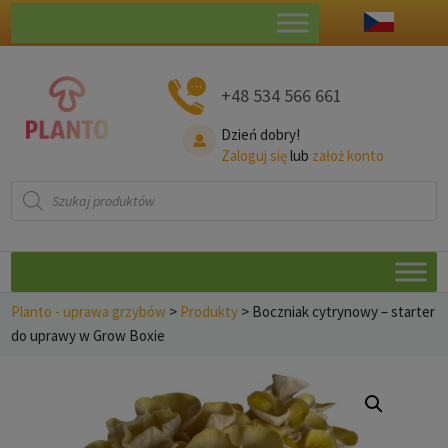
+48 534 566 661
Dzień dobry!
Zaloguj się
lub
założ konto
Wyszukiwarka
produktów
Planto - uprawa grzybów
>
Produkty
>
Boczniak cytrynowy – starter
do uprawy w Grow Boxie