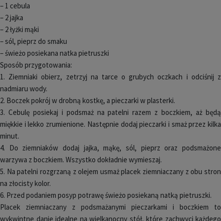
– 1 cebula
– 2 jajka
– 2 łyżki mąki
– sól, pieprz do smaku
– świeżo posiekana natka pietruszki
Sposób przygotowania:
1. Ziemniaki obierz, zetrzyj na tarce o grubych oczkach i odciśnij z
nadmiaru wody.
2. Boczek pokrój w drobną kostkę, a pieczarki w plasterki.
3. Cebulę posiekaj i podsmaż na patelni razem z boczkiem, aż będą
miękkie i lekko zrumienione. Następnie dodaj pieczarki i smaż przez kilka
minut.
4. Do ziemniaków dodaj jajka, mąkę, sól, pieprz oraz podsmażone
warzywa z boczkiem. Wszystko dokładnie wymieszaj.
5. Na patelni rozgrzaną z olejem usmaż placek ziemniaczany z obu stron
na złocisty kolor.
6. Przed podaniem posyp potrawę świeżo posiekaną natką pietruszki.
Placek ziemniaczany z podsmażanymi pieczarkami i boczkiem to
wykwintne danie idealne na wielkanocny stół, które zachwyci każdego