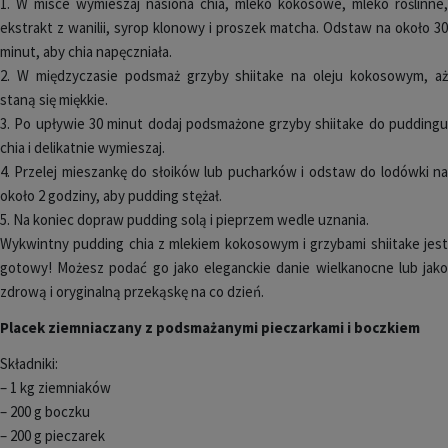
1. W misce wymieszaj nasiona chia, mleko kokosowe, mleko roślinne,
ekstrakt z wanilii, syrop klonowy i proszek matcha. Odstaw na około 30
minut, aby chia napęczniała.
2. W międzyczasie podsmaż grzyby shiitake na oleju kokosowym, aż
staną się miękkie.
3. Po upływie 30 minut dodaj podsmażone grzyby shiitake do puddingu
chia i delikatnie wymieszaj.
4. Przelej mieszankę do słoików lub pucharków i odstaw do lodówki na
około 2 godziny, aby pudding stężał.
5. Na koniec dopraw pudding solą i pieprzem wedle uznania.
Wykwintny pudding chia z mlekiem kokosowym i grzybami shiitake jest
gotowy! Możesz podać go jako eleganckie danie wielkanocne lub jako
zdrową i oryginalną przekąskę na co dzień.
Placek ziemniaczany z podsmażanymi pieczarkami i boczkiem
Składniki:
– 1 kg ziemniaków
– 200 g boczku
– 200 g pieczarek