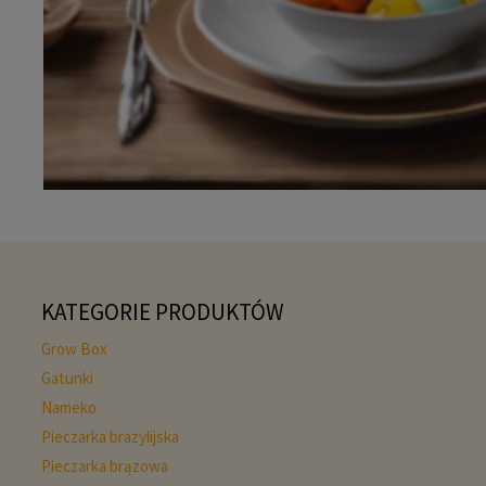
KATEGORIE PRODUKTÓW
Grow Box
Gatunki
Nameko
Pieczarka brazylijska
Pieczarka brązowa