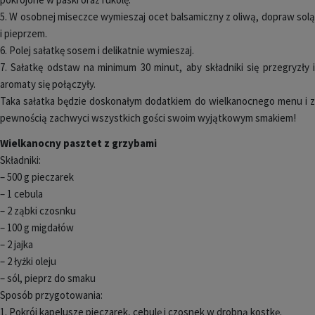
5. W osobnej miseczce wymieszaj ocet balsamiczny z oliwą, dopraw solą
i pieprzem.
6. Polej sałatkę sosem i delikatnie wymieszaj.
7. Sałatkę odstaw na minimum 30 minut, aby składniki się przegryzły i
aromaty się połączyły.
Taka sałatka będzie doskonałym dodatkiem do wielkanocnego menu i z
pewnością zachwyci wszystkich gości swoim wyjątkowym smakiem!
Wielkanocny pasztet z grzybami
Składniki:
– 500 g pieczarek
– 1 cebula
– 2 ząbki czosnku
– 100 g migdałów
– 2 jajka
– 2 łyżki oleju
– sól, pieprz do smaku
Sposób przygotowania:
1. Pokrój kapelusze pieczarek, cebulę i czosnek w drobną kostkę.