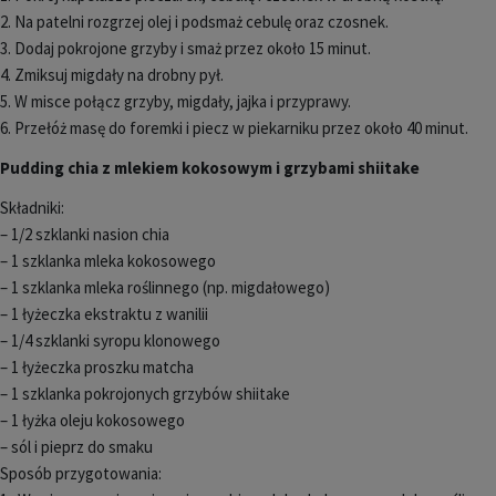
2. Na patelni rozgrzej olej i podsmaż cebulę oraz czosnek.
3. Dodaj pokrojone grzyby i smaż przez około 15 minut.
4. Zmiksuj migdały na drobny pył.
5. W misce połącz grzyby, migdały, jajka i przyprawy.
6. Przełóż masę do foremki i piecz w piekarniku przez około 40 minut.
Pudding chia z mlekiem kokosowym i grzybami shiitake
Składniki:
– 1/2 szklanki nasion chia
– 1 szklanka mleka kokosowego
– 1 szklanka mleka roślinnego (np. migdałowego)
– 1 łyżeczka ekstraktu z wanilii
– 1/4 szklanki syropu klonowego
– 1 łyżeczka proszku matcha
– 1 szklanka pokrojonych grzybów shiitake
– 1 łyżka oleju kokosowego
– sól i pieprz do smaku
Sposób przygotowania: