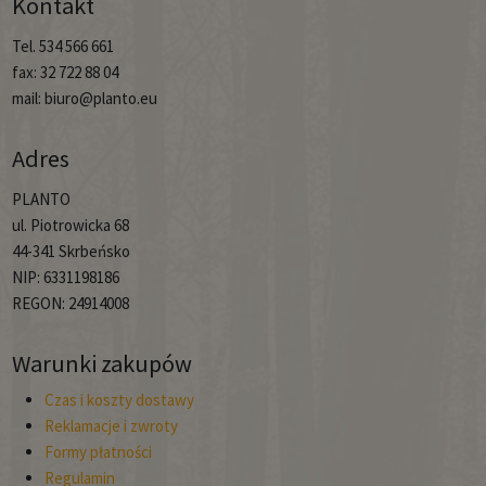
Kontakt
Tel. 534 566 661
fax: 32 722 88 04
mail: biuro@planto.eu
Adres
PLANTO
ul. Piotrowicka 68
44-341 Skrbeńsko
NIP: 6331198186
REGON: 24914008
Warunki zakupów
Czas i koszty dostawy
Reklamacje i zwroty
Formy płatności
Regulamin