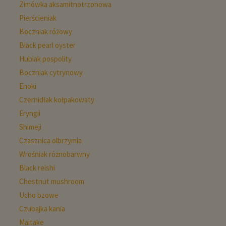
Zimówka aksamitnotrzonowa
Pierścieniak
Boczniak różowy
Black pearl oyster
Hubiak pospolity
Boczniak cytrynowy
Enoki
Czernidłak kołpakowaty
Eryngii
Shimeji
Czasznica olbrzymia
Wrośniak różnobarwny
Black reishi
Chestnut mushroom
Ucho bzowe
Czubajka kania
Maitake