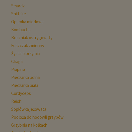
Smardz
Shiitake
Opieńka miodowa
Kombucha
Boczniak ostrygowaty
Łuszczak zmienny
Żylica olbrzymia
Chaga
Piopino
Pieczarka polna
Pieczarka biała
Cordyceps
Reishi
Soplówka jeżowata
Podłoża do hodowli grzybów
Grzybnia na kołkach