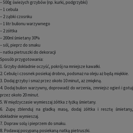
– 500g świeżych grzybów (np. kurki, podgrzybki)
– 1 cebula
– 2 ząbki czosnku
– 1 litr bulionu warzywnego
– 2 żółtka
– 200ml śmietany 30%
– sól, pieprz do smaku
– natka pietruszki do dekoracji
Sposób przygotowania:
1. Grzyby dokładnie oczyść, pokrój na mniejsze kawałki.
2. Cebulę i czosnek posiekaj drobno, podsmaż na oleju aż będą miękkie.
3. Dodaj grzyby i smaż przez około 10 minut, aż zmiękną.
4. Dodaj bulion warzywny, doprowadź do wrzenia, zmniejsz ogień i gotuj
przez około 20 minut.
5. W międzyczasie wymieszaj żółtka z łyżką śmietany.
6. Zupę zblenduj na gładką masę, dodaj żółtka i resztę śmietany,
dokładnie wymieszaj.
7. Dopraw solą i pieprzem do smaku.
8. Podawaj posypaną posiekaną natką pietruszki.