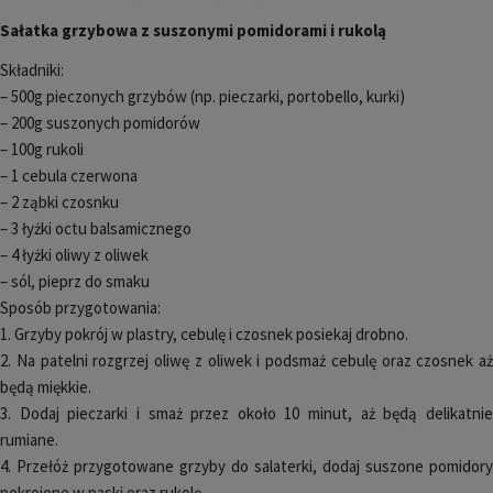
Sałatka grzybowa z suszonymi pomidorami i rukolą
Składniki:
– 500g pieczonych grzybów (np. pieczarki, portobello, kurki)
– 200g suszonych pomidorów
– 100g rukoli
– 1 cebula czerwona
– 2 ząbki czosnku
– 3 łyżki octu balsamicznego
– 4 łyżki oliwy z oliwek
– sól, pieprz do smaku
Sposób przygotowania:
1. Grzyby pokrój w plastry, cebulę i czosnek posiekaj drobno.
2. Na patelni rozgrzej oliwę z oliwek i podsmaż cebulę oraz czosnek aż
będą miękkie.
3. Dodaj pieczarki i smaż przez około 10 minut, aż będą delikatnie
rumiane.
4. Przełóż przygotowane grzyby do salaterki, dodaj suszone pomidory
pokrojone w paski oraz rukolę.