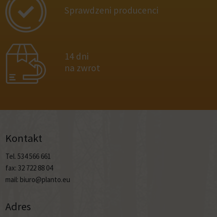
Sprawdzeni producenci
14 dni
na zwrot
Kontakt
Tel. 534 566 661
fax: 32 722 88 04
mail: biuro@planto.eu
Adres