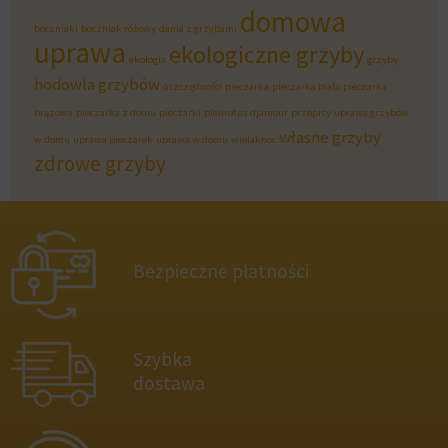
domowa
boczniaki
boczniak różowy
dania z grzybami
uprawa
ekologiczne grzyby
ekologia
grzyby
hodowla grzybów
oszczędności
pieczarka
pieczarka biała
pieczarka
brązowa
pieczarka z domu
pieczarki
pleurotus djamour
przepisy
uprawa grzybów
własne grzyby
w domu
uprawa pieczarek
uprawa w domu
wielaknoc
zdrowe grzyby
Bezpieczne płatności
Szybka
dostawa