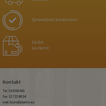
Sprawdzeni producenci
14 dni
na zwrot
Kontakt
Tel. 534 566 661
fax: 32 722 88 04
mail: biuro@planto.eu