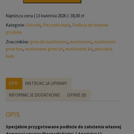
biała
15l
Najniższa cena (
13 kwietnia 2026
):
38,00
zł
MUSHROOMS
Kategorie:
Gatunki
,
Pieczarka biała
,
Podłoża do hodowli
GROW
grzybów
KIT
Znaczników:
grow kit mushrooms
,
mushrooms
,
mushrooms
grow box
,
mushrooms grow kit
,
mushrooms kit
,
pieczarka
biała
OPIS
INSTRUKCJA UPRAWY
INFORMACJE DODATKOWE
OPINIE (0)
OPIS
Specjalnie przygotowane podłoże do założenia własnej
domowej uprawy
Pieczarki białej ( Agaricius L)