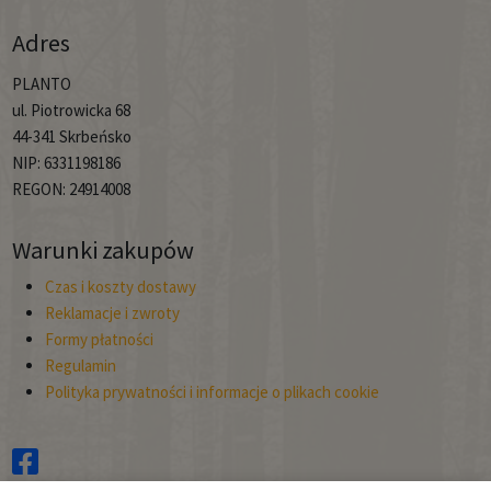
Adres
PLANTO
ul. Piotrowicka 68
44-341 Skrbeńsko
NIP: 6331198186
REGON: 24914008
Warunki zakupów
Czas i koszty dostawy
Reklamacje i zwroty
Formy płatności
Regulamin
Polityka prywatności i informacje o plikach cookie