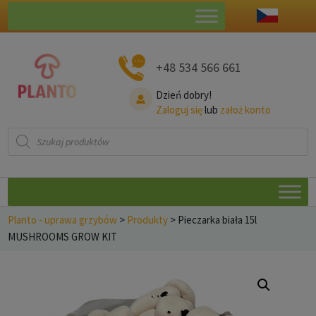
+48 534 566 661
Dzień dobry!
Zaloguj się
lub
założ konto
Wyszukiwarka
produktów
Planto - uprawa grzybów
>
Produkty
>
Pieczarka biała 15l
MUSHROOMS GROW KIT