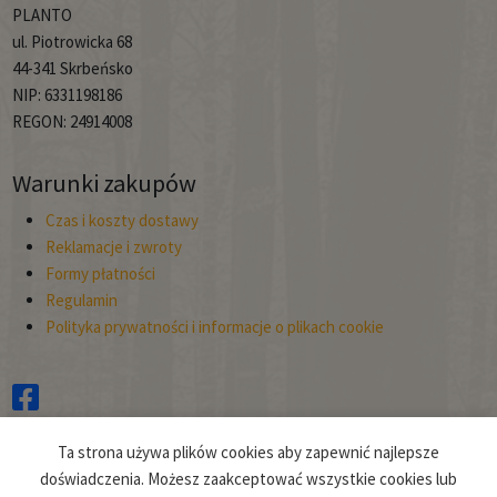
PLANTO
ul. Piotrowicka 68
44-341 Skrbeńsko
NIP: 6331198186
REGON: 24914008
Warunki zakupów
Czas i koszty dostawy
Reklamacje i zwroty
Formy płatności
Regulamin
Polityka prywatności i informacje o plikach cookie
Copyright © 2026
Ta strona używa plików cookies aby zapewnić najlepsze
Planto.
doświadczenia. Możesz zaakceptować wszystkie cookies lub