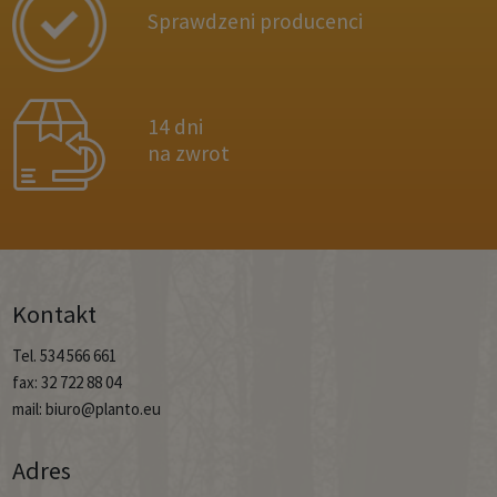
Sprawdzeni producenci
14 dni
na zwrot
Kontakt
Tel. 534 566 661
fax: 32 722 88 04
mail: biuro@planto.eu
Adres