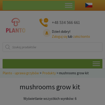
+48 534 566 661
Dzień dobry!
Zaloguj się
lub
założ konto
Wyszukiwarka
produktów
Planto - uprawa grzybów
>
Produkty
>
mushrooms grow kit
mushrooms grow kit
Posortowane
Wyświetlanie wszystkich wyników: 6
według