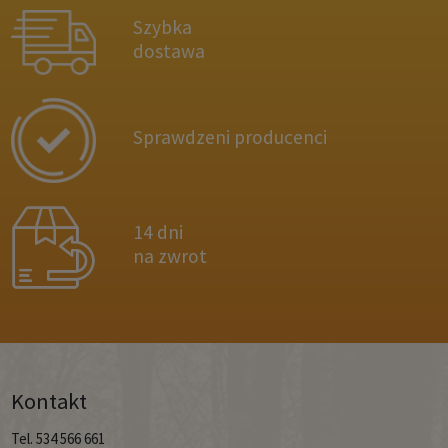
Szybka
dostawa
Sprawdzeni producenci
14 dni
na zwrot
Kontakt
Tel. 534 566 661