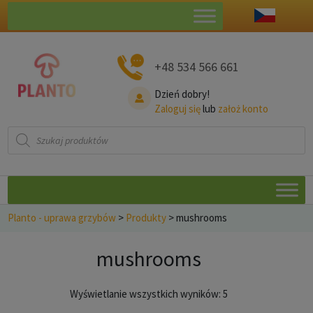
+48 534 566 661
Dzień dobry!
Zaloguj się
lub
założ konto
Wyszukiwarka
produktów
Planto - uprawa grzybów
>
Produkty
>
mushrooms
mushrooms
Posortowane
Wyświetlanie wszystkich wyników: 5
według