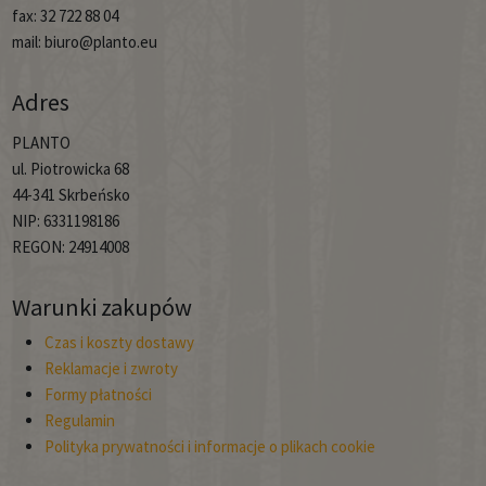
fax: 32 722 88 04
mail: biuro@planto.eu
Adres
PLANTO
ul. Piotrowicka 68
44-341 Skrbeńsko
NIP: 6331198186
REGON: 24914008
Warunki zakupów
Czas i koszty dostawy
Reklamacje i zwroty
Formy płatności
Regulamin
Polityka prywatności i informacje o plikach cookie