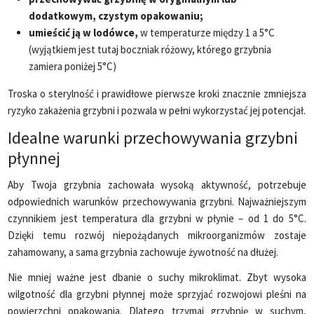
dodatkowym, czystym opakowaniu;
umieścić ją w lodówce,
w temperaturze między 1 a 5°C
(wyjątkiem jest tutaj boczniak różowy, którego grzybnia
zamiera poniżej 5°C)
Troska o sterylność i prawidłowe pierwsze kroki znacznie zmniejsza
ryzyko zakażenia grzybni i pozwala w pełni wykorzystać jej potencjał.
Idealne warunki przechowywania grzybni
płynnej
Aby Twoja grzybnia zachowała wysoką aktywność, potrzebuje
odpowiednich warunków przechowywania grzybni. Najważniejszym
czynnikiem jest temperatura dla grzybni w płynie – od 1 do 5°C.
Dzięki temu rozwój niepożądanych mikroorganizmów zostaje
zahamowany, a sama grzybnia zachowuje żywotność na dłużej.
Nie mniej ważne jest dbanie o suchy mikroklimat. Zbyt wysoka
wilgotność dla grzybni płynnej może sprzyjać rozwojowi pleśni na
powierzchni opakowania. Dlatego trzymaj grzybnię w suchym,