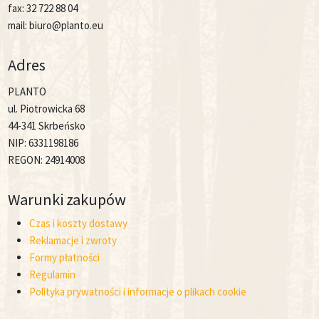
fax: 32 722 88 04
mail: biuro@planto.eu
Adres
PLANTO
ul. Piotrowicka 68
44-341 Skrbeńsko
NIP: 6331198186
REGON: 24914008
Warunki zakupów
Czas i koszty dostawy
Reklamacje i zwroty
Formy płatności
Regulamin
Polityka prywatności i informacje o plikach cookie