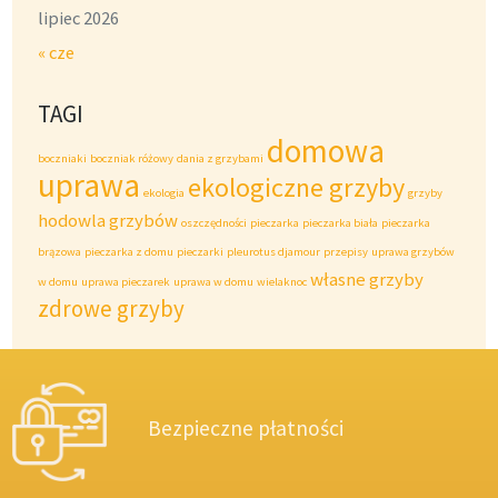
lipiec 2026
« cze
TAGI
domowa
boczniaki
boczniak różowy
dania z grzybami
uprawa
ekologiczne grzyby
ekologia
grzyby
hodowla grzybów
oszczędności
pieczarka
pieczarka biała
pieczarka
brązowa
pieczarka z domu
pieczarki
pleurotus djamour
przepisy
uprawa grzybów
własne grzyby
w domu
uprawa pieczarek
uprawa w domu
wielaknoc
zdrowe grzyby
Bezpieczne płatności