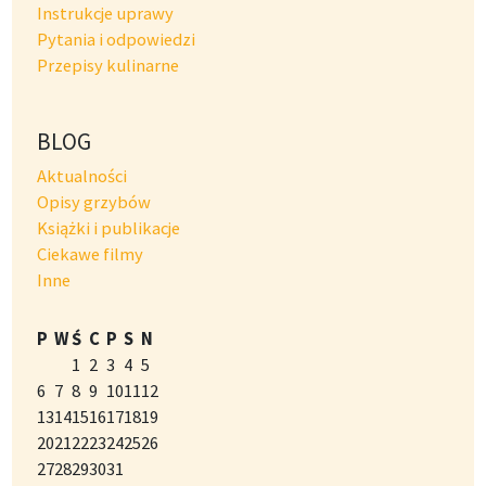
Instrukcje uprawy
Pytania i odpowiedzi
Przepisy kulinarne
BLOG
Aktualności
Opisy grzybów
Książki i publikacje
Ciekawe filmy
Inne
P
W
Ś
C
P
S
N
1
2
3
4
5
6
7
8
9
10
11
12
13
14
15
16
17
18
19
20
21
22
23
24
25
26
27
28
29
30
31