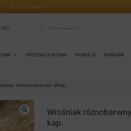
W
BLOG
KONTAKT
Wyszukiwarka
6 661
produktów
TUNKI
SPRZEDAŻ HURTOWA
PROMOCJE
PORADNIK
barwny -Trametes versicolor -90 kap.
Wrośniak różnobarwny 
kap.