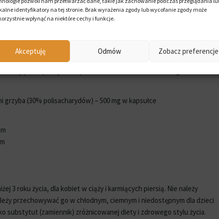
hnologie pozwoli nam przetwarzać dane, takie jak zachowanie podczas przeglądania lu
kalne identyfikatory na tej stronie. Brak wyrażenia zgody lub wycofanie zgody może
daje Wrośniak różnobarwny.
korzystnie wpłynąć na niektóre cechy i funkcje.
Akceptuję
Odmów
Zobacz preferencje
– w skład wchodzi wyłącznie ekstrakt z owocników grzyba funkcjonalneg
badany pod kątem jakości przez niezależne laboratorium AgroLab.
ni grzyba (30% polisacharydów) – 500 mg w kapsułce
em
em
ej 3 roku życia, dla kobiet w ciąży i karmiących piersią. Nie należy
 Należy przechowywać go w chłodnym, ciemnym i niedostępnym dla dzieci
o substytut (zamiennik) zróżnicowanej diety i zdrowego stylu życia.