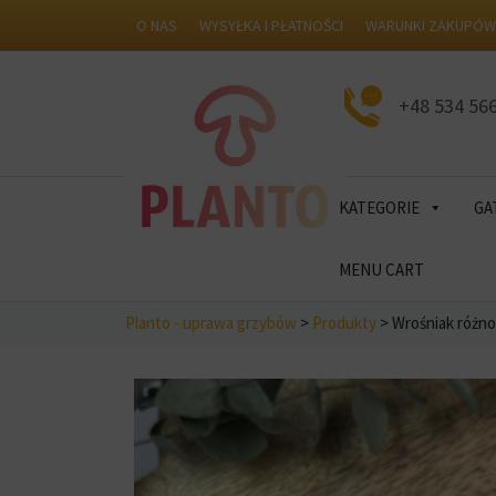
O NAS
WYSYŁKA I PŁATNOŚCI
WARUNKI ZAKUPÓ
+48 534 56
KATEGORIE
GA
MENU CART
Planto - uprawa grzybów
>
Produkty
>
Wrośniak różno