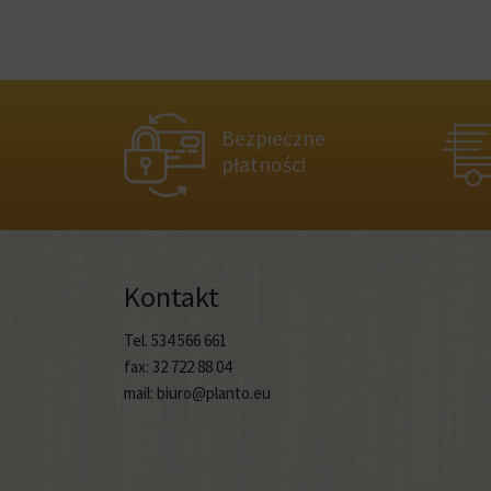
Bezpieczne
płatności
Kontakt
Tel. 534 566 661
fax: 32 722 88 04
mail: biuro@planto.eu