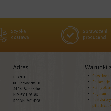
Szybka
Sprawdzeni
dostawa
producenci
Adres
Warunki 
Czas i kosz
PLANTO
Reklamacje 
ul. Piotrowicka 68
Formy płatn
44-341 Skrbeńsko
Regulamin
NIP: 6331198186
Polityka pry
REGON: 24914008
plikach cook