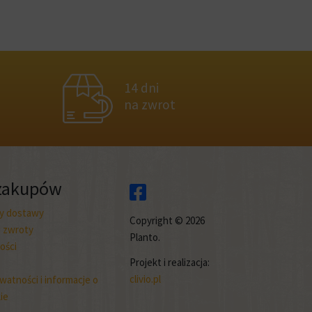
14 dni
na zwrot
zakupów
ty dostawy
Copyright © 2026
i zwroty
Planto.
ości
Projekt i realizacja:
clivio.pl
watności i informacje o
ie