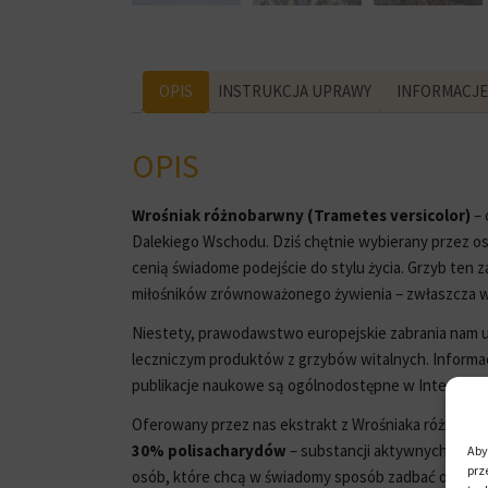
OPIS
INSTRUKCJA UPRAWY
INFORMACJ
OPIS
Wrośniak różnobarwny (Trametes versicolor)
– 
Dalekiego Wschodu. Dziś chętnie wybierany przez osob
cenią świadome podejście do stylu życia. Grzyb ten 
miłośników zrównoważonego żywienia – zwłaszcza w
Niestety, prawodawstwo europejskie zabrania nam umi
leczniczym produktów z grzybów witalnych. Informac
publikacje naukowe są ogólnodostępne w Internecie
Oferowany przez nas ekstrakt z Wrośniaka różnoba
30%
polisacharydów
– substancji aktywnych o ud
Aby
prz
osób, które chcą w świadomy sposób zadbać o odpor