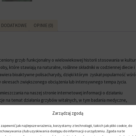
E DODATKOWE
OPINIE (0)
ceniony grzyb funkcjonalny o wielowiekowej historii stosowania w kultu
y, które stawiają na naturalne, roślinne składniki w codziennej diecie i
zawiera bioaktywne polisacharydy, dzięki którym zyskał popularność wśr
 okresach zwiększonego obciążenia lub intensywnego tempa życia.
eszczania na naszej stronie internetowej informacji o działaniu
je na temat działania grzybów witalnych, w tym badania medyczne,
.
Zarządzaj zgodą
rwnego to starannie opracowany preparat, standaryzowany na zawartoś
okumentowanym działaniu immunomodulującym. To idealna propozycja dl
 zapewnić jak najlepsze wrażenia, korzystamy z technologii, takich jak pliki cookie, do
echowywania i/lub uzyskiwania dostępu do informacji o urządzeniu. Zgoda na te
ność i ogólną kondycję organizmu.