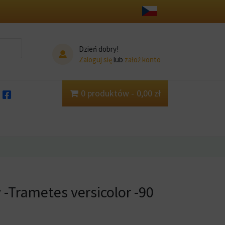
Dzień dobry!
Zaloguj się
lub
założ konto
0 produktów
0,00 zł
-Trametes versicolor -90