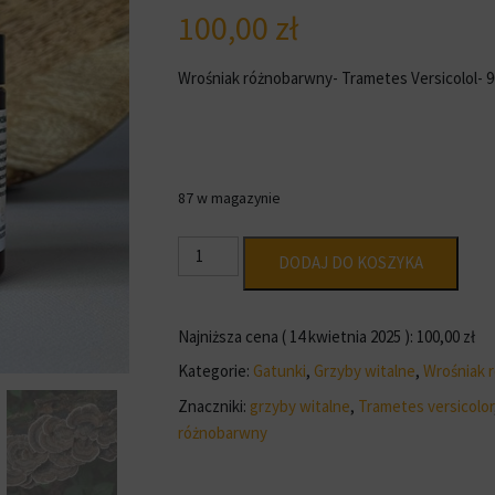
100,00
zł
Wrośniak różnobarwny- Trametes Versicolol- 9
87 w magazynie
ilość
DODAJ DO KOSZYKA
Wrośniak
różnobarwny
-
Najniższa cena (
14 kwietnia 2025
):
100,00
zł
Trametes
Kategorie:
Gatunki
,
Grzyby witalne
,
Wrośniak 
versicolor
Znaczniki:
grzyby witalne
,
Trametes versicolor
-90
różnobarwny
kap.