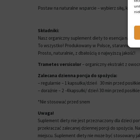
tec
uni
Postaw na naturalne wsparcie – wybierz siłę, którą 
nie
Składniki:
Nasz organiczny suplement diety to esencja natury 
To wszystko! Produkowany w Polsce, starannie prze
Prosto, naturalnie, z dbałością o najwyższą jakość!
Trametes versicolor
– organiczny ekstrakt z owoc
Zalecana dzienna porcja do spożycia:
– regularnie – 1 kapsułka/dzień 30 min przed posiłki
– doraźnie – 2 -4 kapsułki/ dzień 30 min przed posiłki
*Nie stosować przed snem
Uwaga!
Suplement diety nie jest przeznaczony dla dzieci poniż
przekraczać zalecanej dziennej porcji do spożycia.
miejscu. Suplement diety nie może być stosowany jak