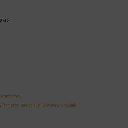
0 kap.
różnobarwny
,
Trametes versicolor nowotwory
,
wrośniak