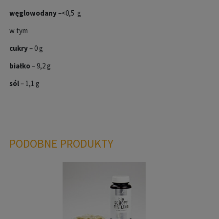
węglowodany
–<0,5 g
w tym
cukry
– 0 g
białko
– 9,2 g
sól
– 1,1 g
PODOBNE PRODUKTY