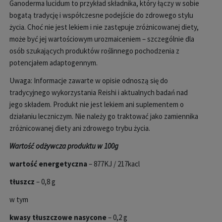
Ganoderma lucidum to przykład składnika, kt
óry
łączy w sobie
bogatą tradycję i wsp
ó
łczesne podejście do zdrowego stylu
życia. Choć nie jest lekiem i nie zastępuje zr
ó
żnicowanej diety,
może być jej wartościowym urozmaiceniem
– szczeg
ólnie dla
osób szukaj
ących produkt
ów ro
ślinnego pochodzenia z
potencjałem adaptogennym.
Uwaga: Informacje zawarte w opisie odnosz
ą się do
tradycyjnego wykorzystania Reishi i aktualnych badań nad
jego składem. Produkt nie jest lekiem ani suplementem o
działaniu leczniczym. Nie należy go traktować jako zamiennika
zr
ó
żnicowanej diety ani zdrowego trybu życia.
Wartość odżywcza produktu w 100g
wartość energetyczna
– 877KJ / 217kacl
tłuszcz
– 0,8 g
w tym
kwasy tłuszczowe nasycone
– 0,2 g