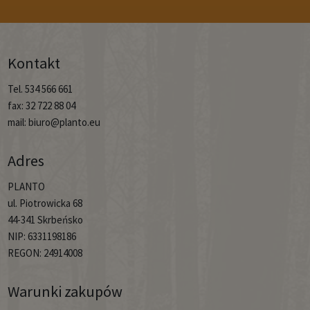
Kontakt
Tel. 534 566 661
fax: 32 722 88 04
mail: biuro@planto.eu
Adres
PLANTO
ul. Piotrowicka 68
44-341 Skrbeńsko
NIP: 6331198186
REGON: 24914008
Warunki zakupów