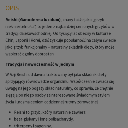
OPIS
Reishi (Ganoderma lucidum)
, znany tak
że jako
„grzyb
nie
śmiertelności”, to jeden z najbardziej cenionych grzyb
ów w
tradycji dalekowschodniej. Od tysi
ęcy lat obecny w kulturze
Chin, Japonii i Korei, dziś zyskuje popularność na całym świecie
jako grzyb funkcjonalny
– naturalny sk
ładnik diety, kt
óry mo
że
wspierać og
ólny dobrostan.
Tradycja i nowoczesno
ść w jednym
W Azji Reishi od dawna traktowany był jako składnik diety
sprzyjający r
ównowadze organizmu. Wspó
łcześnie zwraca się
uwagę na jego bogaty skład naturalny, co sprawia, że chętnie
sięgają po niego osoby zainteresowane świadomym stylem
życia i urozmaiceniem codziennej rutyny zdrowotnej.
Reishi to grzyb, kt
óry naturalnie zawiera:
beta-glukany i inne polisacharydy,
triterpeny i saponiny,