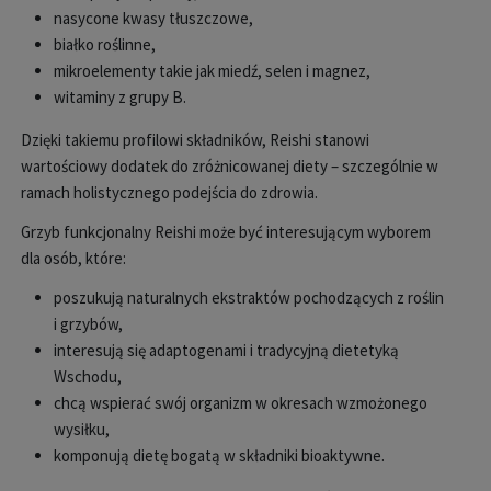
nasycone kwasy t
łuszczowe,
białko roślinne,
mikroelementy takie jak miedź, selen i magnez,
witaminy z grupy B.
Dzięki takiemu profilowi składnik
ów, Reishi stanowi
warto
ściowy dodatek do zr
ó
żnicowanej diety
– szczeg
ólnie w
ramach holistycznego podej
ścia do zdrowia.
Grzyb funkcjonalny Reishi może być interesującym wyborem
dla os
ób, które:
poszukuj
ą naturalnych ekstrakt
ów pochodz
ących z roślin
i grzyb
ów,
interesuj
ą się adaptogenami i tradycyjną dietetyką
Wschodu,
chcą wspierać sw
ój organizm w okresach wzmo
żonego
wysiłku,
komponują dietę bogatą w składniki bioaktywne.