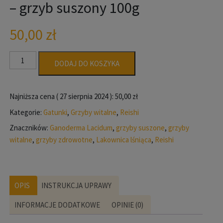
– grzyb suszony 100g
50,00
zł
ilość
DODAJ DO KOSZYKA
Reishi
-
Ganorderma
Najniższa cena (
27 sierpnia 2024
):
50,00
zł
laciudum
Kategorie:
Gatunki
,
Grzyby witalne
,
Reishi
-
Znaczników:
Ganoderma Lacidum
,
grzyby suszone
,
grzyby
grzyb
witalne
,
grzyby zdrowotne
,
Lakownica lśniąca
,
Reishi
suszony
100g
OPIS
INSTRUKCJA UPRAWY
INFORMACJE DODATKOWE
OPINIE (0)