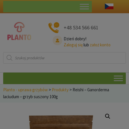
+48 534 566 661
Dzień dobry!
Zaloguj się
lub
założ konto
Wyszukiwarka
produktów
Planto - uprawa grzybów
>
Produkty
>
Reishi – Ganorderma
laciudum – grzyb suszony 100g