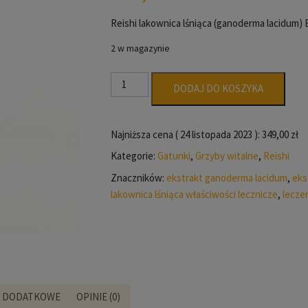
Reishi lakownica lśniąca (ganoderma lacidum) 
2 w magazynie
ilość
DODAJ DO KOSZYKA
Reishi
Ganoderma
lucidum
Najniższa cena (
24 listopada 2023
):
349,00
zł
ekstrakt
Kategorie:
Gatunki
,
Grzyby witalne
,
Reishi
100ml
Znaczników:
ekstrakt ganoderma lacidum
,
eks
BIO
lakownica lśniąca właściwości lecznicze
,
leczen
E DODATKOWE
OPINIE (0)