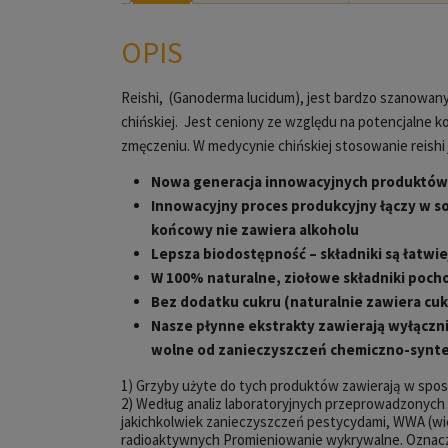
OPIS
Reishi, (Ganoderma lucidum), jest bardzo szanowa
chińskiej. Jest ceniony ze względu na potencjalne 
zmęczeniu. W medycynie chińskiej stosowanie reishi
Nowa generacja innowacyjnych produktów 
Innowacyjny proces produkcyjny łączy w so
końcowy nie zawiera alkoholu
Lepsza biodostępność – składniki są łatwi
W 100% naturalne, ziołowe składniki poch
Bez dodatku cukru (naturalnie zawiera cuk
Nasze płynne ekstrakty zawierają wyłącznie
wolne od zanieczyszczeń chemiczno-synte
1) Grzyby użyte do tych produktów zawierają w spos
2) Według analiz laboratoryjnych przeprowadzonych
jakichkolwiek zanieczyszczeń pestycydami, WWA (wie
radioaktywnych Promieniowanie wykrywalne. Oznacza t