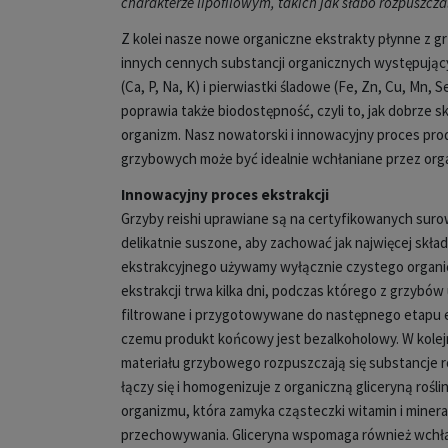
charakterze lipofilowym, takich jak słabo rozpuszcza
Z kolei nasze nowe organiczne ekstrakty płynne z g
innych cennych substancji organicznych występując
(Ca, P, Na, K) i pierwiastki śladowe (Fe, Zn, Cu, Mn,
poprawia także biodostępność, czyli to, jak dobrze 
organizm. Nasz nowatorski i innowacyjny proces pro
grzybowych może być idealnie wchłaniane przez org
Innowacyjny proces ekstrakcji
Grzyby reishi uprawiane są na certyfikowanych sur
delikatnie suszone, aby zachować jak najwięcej skła
ekstrakcyjnego używamy wyłącznie czystego organic
ekstrakcji trwa kilka dni, podczas którego z grzybów
filtrowane i przygotowywane do następnego etapu eks
czemu produkt końcowy jest bezalkoholowy. W kolej
materiału grzybowego rozpuszczają się substancje 
łączy się i homogenizuje z organiczną gliceryną rośli
organizmu, która zamyka cząsteczki witamin i mine
przechowywania. Gliceryna wspomaga również wchłan