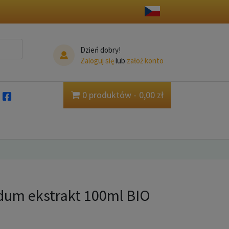
Dzień dobry!
Zaloguj się
lub
założ konto
0 produktów
0,00 zł
dum ekstrakt 100ml BIO