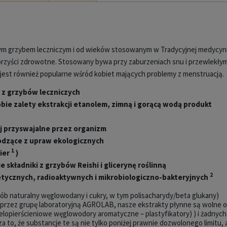
nym grzybem leczniczym i od wieków stosowanym w Tradycyjnej medycyn
korzyści zdrowotne. Stosowany bywa przy zaburzeniach snu i przewlekły
 jest również popularne wśród kobiet mających problemy z menstruacją.
z grzybów leczniczych
bie zalety ekstrakcji etanolem, zimną i gorącą wodą produkt
ej przyswajalne przez organizm
odzące z upraw ekologicznych
1
ier
)
 składniki z grzybów Reishi i glicerynę roślinną
2
tycznych, radioaktywnych i mikrobiologiczno-bakteryjnych
ób naturalny węglowodany i cukry, w tym polisacharydy/beta glukany)
 przez grupę laboratoryjną AGROLAB, nasze ekstrakty płynne są wolne 
lopierścieniowe węglowodory aromatyczne – plastyfikatory) ) i żadnych
o, że substancje te są nie tylko poniżej prawnie dozwolonego limitu, 