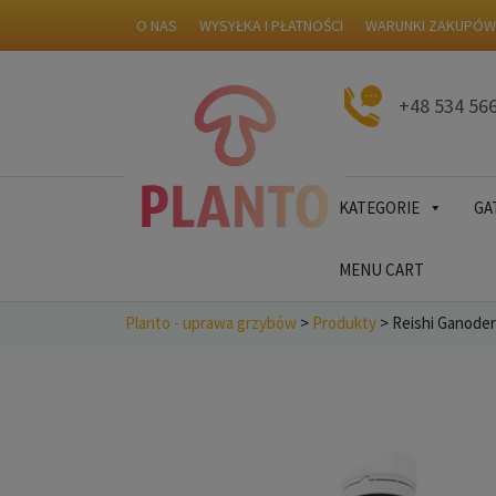
O NAS
WYSYŁKA I PŁATNOŚCI
WARUNKI ZAKUPÓ
+48 534 56
KATEGORIE
GA
MENU CART
Planto - uprawa grzybów
>
Produkty
>
Reishi Ganoder