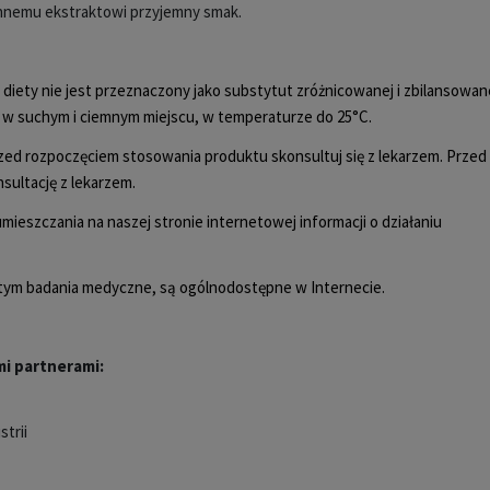
ynnemu ekstraktowi przyjemny smak.
 diety nie jest przeznaczony jako substytut zróżnicowanej i zbilansowan
 w suchym i ciemnym miejscu, w temperaturze do 25°C.
, przed rozpoczęciem stosowania produktu skonsultuj się z lekarzem. Przed
nsultację z lekarzem.
eszczania na naszej stronie internetowej informacji o działaniu
 tym badania medyczne, są ogólnodostępne w Internecie.
i partnerami:
trii