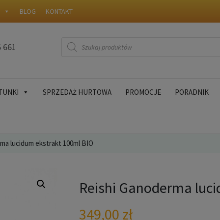
W
BLOG
KONTAKT
Wyszukiwarka
6 661
produktów
TUNKI
SPRZEDAŻ HURTOWA
PROMOCJE
PORADNIK
ma lucidum ekstrakt 100ml BIO
Reishi Ganoderma luci
349,00
zł