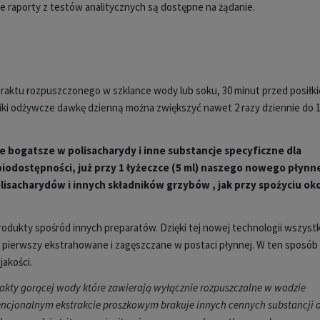
 raporty z testów analitycznych są dostępne na żądanie.
traktu rozpuszczonego w szklance wody lub soku, 30 minut przed posiłk
ki odżywcze dawkę dzienną można zwiększyć nawet 2 razy dziennie do 1
e bogatsze w polisacharydy i inne substancje specyficzne dla
 biodostępności, już przy 1 łyżeczce (5 ml) naszego nowego płyn
lisacharydów i innych składników grzybów , jak przy spożyciu ok
odukty spośród innych preparatów. Dzięki tej nowej technologii wszystk
az pierwszy ekstrahowane i zagęszczane w postaci płynnej. W ten sposób
jakości.
rakty gorącej wody które zawierają wyłącznie rozpuszczalne w wodzie
encjonalnym ekstrakcie proszkowym brakuje innych cennych substancji 