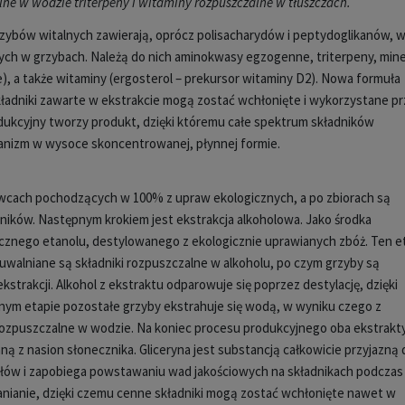
lne w wodzie triterpeny i witaminy rozpuszczalne w tłuszczach.
rzybów witalnych zawierają, oprócz polisacharydów i peptydoglikanów, w
ych w grzybach. Należą do nich aminokwasy egzogenne, triterpeny, mine
 Se), a także witaminy (ergosterol – prekursor witaminy D2). Nowa formuła
składniki zawarte w ekstrakcie mogą zostać wchłonięte i wykorzystane p
dukcyjny tworzy produkt, dzięki któremu całe spektrum składników
anizm w wysoce skoncentrowanej, płynnej formie.
owcach pochodzących w 100% z upraw ekologicznych, a po zbiorach są
dników. Następnym krokiem jest ekstrakcja alkoholowa. Jako środka
znego etanolu, destylowanego z ekologicznie uprawianych zbóż. Ten e
 uwalniane są składniki rozpuszczalne w alkoholu, po czym grzyby są
trakcji. Alkohol z ekstraktu odparowuje się poprzez destylację, dzięki
nym etapie pozostałe grzyby ekstrahuje się wodą, w wyniku czego z
rozpuszczalne w wodzie. Na koniec procesu produkcyjnego oba ekstrakt
nną z nasion słonecznika. Gliceryna jest substancją całkowicie przyjazną 
rałów i zapobiega powstawaniu wad jakościowych na składnikach podczas
ianie, dzięki czemu cenne składniki mogą zostać wchłonięte nawet w