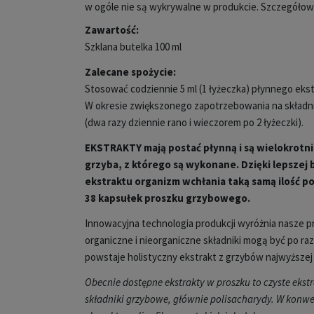
w ogóle nie są wykrywalne w produkcie. Szczegółowe
Zawartość:
Szklana butelka 100 ml
Zalecane spożycie:
Stosować codziennie 5 ml (1 łyżeczka) płynnego eks
W okresie zwiększonego zapotrzebowania na składni
(dwa razy dziennie rano i wieczorem po 2 łyżeczki).
EKSTRAKTY
mają postać płynną i są wielokrotni
grzyba, z którego są wykonane.
Dzięki lepszej
ekstraktu organizm wchłania taką samą ilość po
38 kapsułek proszku grzybowego.
Innowacyjna technologia produkcji wyróżnia nasze pr
organiczne i nieorganiczne składniki mogą być po r
powstaje holistyczny ekstrakt z grzybów najwyższej 
Obecnie dostępne ekstrakty w proszku to czyste ekst
składniki grzybowe, głównie polisacharydy. W konw