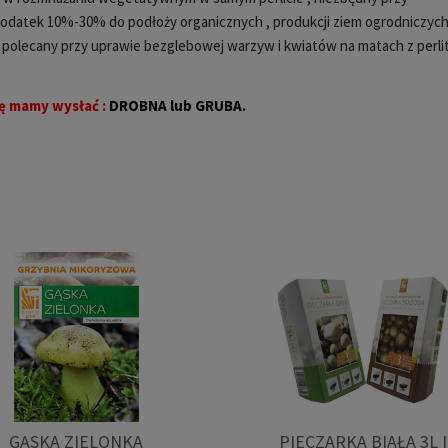
dodatek 10%-30% do podłoży organicznych , produkcji ziem ogrodniczych
z polecany przy uprawie bezglebowej warzyw i kwiatów na matach z perli
ę mamy wysłać :
DROBNA lub GRUBA.
GĄSKA ZIELONKA
PIECZARKA BIAŁA 3L I