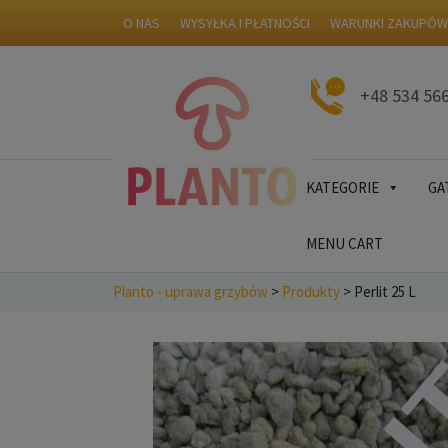
O NAS
WYSYŁKA I PŁATNOŚCI
WARUNKI ZAKUPÓ
+48 534 56
KATEGORIE
GA
MENU CART
Planto - uprawa grzybów
>
Produkty
>
Perlit 25 L