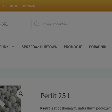
W
BLOG
KONTAKT
Wyszukiwarka
6 661
produktów
TUNKI
SPRZEDAŻ HURTOWA
PROMOCJE
PORADNIK
Perlit 25 L
Perlit
jest doskonałym, naturalnym podłożem