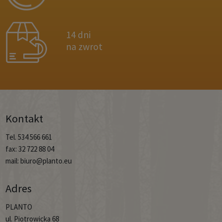
14 dni
na zwrot
Kontakt
Tel. 534 566 661
fax: 32 722 88 04
mail: biuro@planto.eu
Adres
PLANTO
ul. Piotrowicka 68