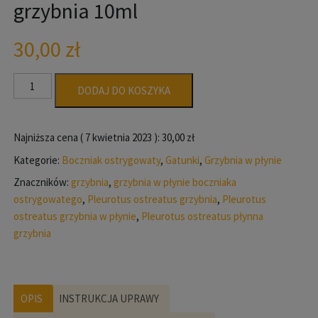
grzybnia 10ml
30,00
zł
ilość
DODAJ DO KOSZYKA
Boczniak
ostrygowaty
płynna
Najniższa cena (
7 kwietnia 2023
):
30,00
zł
grzybnia
Kategorie:
Boczniak ostrygowaty
,
Gatunki
,
Grzybnia w płynie
10ml
Znaczników:
grzybnia
,
grzybnia w płynie boczniaka
ostrygowatego
,
Pleurotus ostreatus grzybnia
,
Pleurotus
ostreatus grzybnia w płynie
,
Pleurotus ostreatus płynna
grzybnia
OPIS
INSTRUKCJA UPRAWY