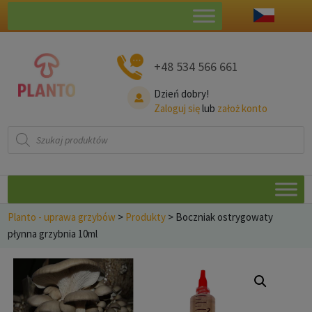
+48 534 566 661
Dzień dobry!
Zaloguj się
lub
założ konto
Wyszukiwarka
produktów
Planto - uprawa grzybów
>
Produkty
>
Boczniak ostrygowaty
płynna grzybnia 10ml