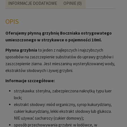
INFORMACJE DODATKOWE
OPINIE (0)
OPIS
Oferujemy płynną grzybnię Boczniaka ostrygowatego
umieszczonego w strzykawce o pojemności 10ml.
Płynna grzybnia
to jeden z najlepszych i najszybszych
sposobów na zaszczepienie substratów do uprawy grzybów i
zaszczepienie ziarna. Jest mieszaniną wysterylizowanej wody,
ekstraktów słodowych i żywej grzybni.
Informacje szczegółowe:
strzykawka: sterylna, zabezpieczona nakrętką typu luer
lock;
ekstrakt słodowy: miód organiczny, syrop kukurydziany,
cukier kukurydziany, lekki ekstrakt słodowy lub glukoza.
NIE używać sacharozy (cukier domowy);
sposób przechowywania grzybni: w lodówce, w