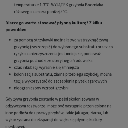
temperaturze 1-3°C. WYJĄTEK grzybnia Boczniaka
różowego zamiera poniżej 5°C.
Dlaczego warto stosować płynną kulturę? Z kilku
powodów:
za pomocą strzykawki można łatwo wstrzyknąć żywą
grzybnię (zaszczepić) do wybranego substratu przez co
ryzyko zanieczyszczenia jest mniejsze, ponieważ
grzybnia pochodzi ze sterylnego środowiska
czas inkubacji wyraźnie się zmniejsza
kolonizacja substratu, ziarna przebiega szybciej, można
też ją wykorzystać do szczepienia płytek agarowych
nieograniczony wzrost grzybni
Gdy żywa grzybnia zostanie w pełni skolonizowana w
odżywczym roztworze, może być następnie przeniesiona na
inne podłoża do uprawy grzybów, takie jak agar, ziarna, lub
wykorzystana do ekspansji do większej płynnej kultury
grzybowej.