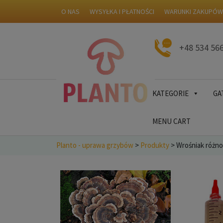
O NAS
WYSYŁKA I PŁATNOŚCI
WARUNKI ZAKUPÓ
+48 534 56
KATEGORIE
GA
MENU CART
Planto - uprawa grzybów
>
Produkty
>
Wrośniak różno