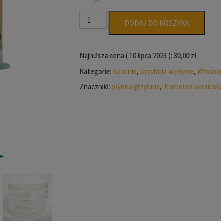
ilość
DODAJ DO KOSZYKA
Wrośniak
różnobarwny
płynna
Najniższa cena (
10 lipca 2023
):
30,00
zł
grzybnia
Kategorie:
Gatunki
,
Grzybnia w płynie
,
Wrośni
10ml
Znaczniki:
płynna grzybnia
,
Trametes versicolo