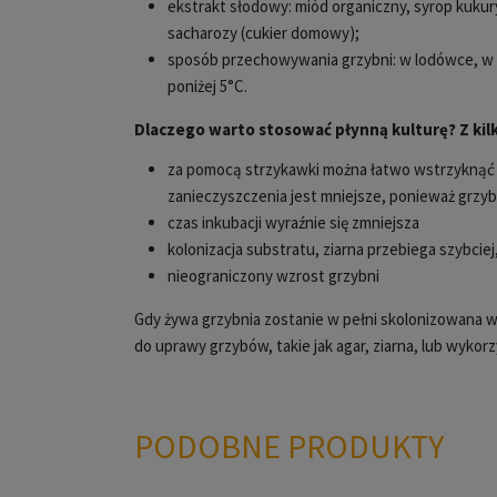
ekstrakt słodowy: miód organiczny, syrop kukury
sacharozy (cukier domowy);
sposób przechowywania grzybni: w lodówce, w
poniżej 5°C.
Dlaczego warto stosować płynną kulturę? Z ki
za pomocą strzykawki można łatwo wstrzyknąć 
zanieczyszczenia jest mniejsze, ponieważ grzy
czas inkubacji wyraźnie się zmniejsza
kolonizacja substratu, ziarna przebiega szybcie
nieograniczony wzrost grzybni
Gdy żywa grzybnia zostanie w pełni skolonizowana 
do uprawy grzybów, takie jak agar, ziarna, lub wykor
PODOBNE PRODUKTY