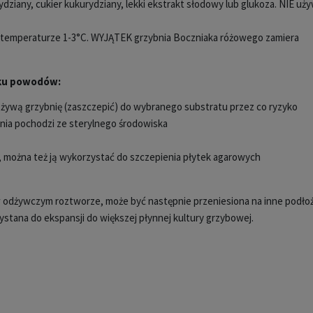
dziany, cukier kukurydziany, lekki ekstrakt słodowy lub glukoza. NIE uż
 temperaturze 1-3°C. WYJĄTEK grzybnia Boczniaka różowego zamiera
lku powodów:
żywą grzybnię (zaszczepić) do wybranego substratu przez co ryzyko
bnia pochodzi ze sterylnego środowiska
j, można też ją wykorzystać do szczepienia płytek agarowych
w odżywczym roztworze, może być następnie przeniesiona na inne podło
zystana do ekspansji do większej płynnej kultury grzybowej.