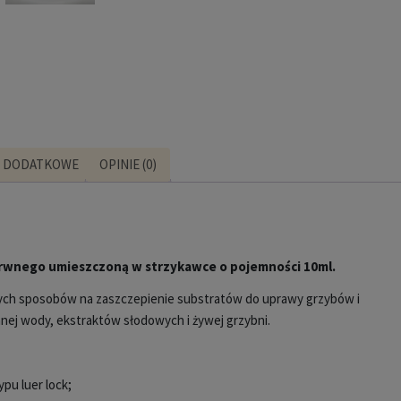
E DODATKOWE
OPINIE (0)
rwnego umieszczoną w strzykawce o pojemności 10ml.
szych sposobów na zaszczepienie substratów do uprawy grzybów i
anej wody, ekstraktów słodowych i żywej grzybni.
pu luer lock;