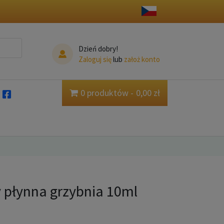
Dzień dobry!
Zaloguj się
lub
założ konto
0 produktów
0,00 zł
 płynna grzybnia 10ml