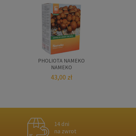
PHOLIOTA NAMEKO
NAMEKO
43,00
zł
14 dni
na zwrot