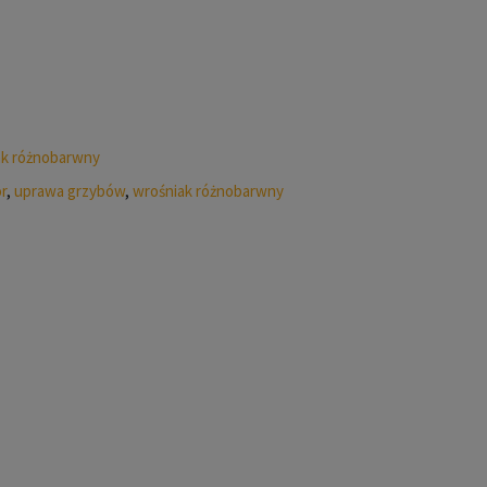
ak różnobarwny
r
,
uprawa grzybów
,
wrośniak różnobarwny