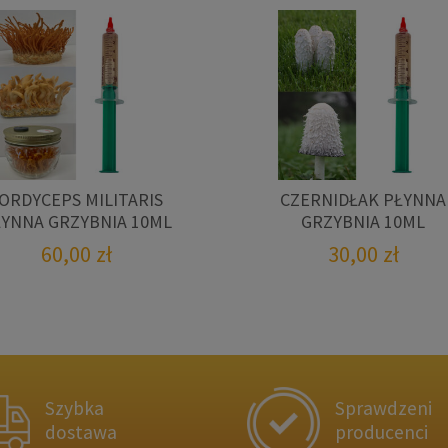
ORDYCEPS MILITARIS
CZERNIDŁAK PŁYNNA
ŁYNNA GRZYBNIA 10ML
GRZYBNIA 10ML
60,00
zł
30,00
zł
Szybka
Sprawdzeni
dostawa
producenci