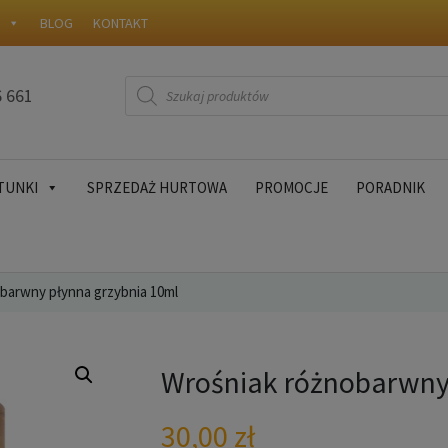
W
BLOG
KONTAKT
Wyszukiwarka
6 661
produktów
TUNKI
SPRZEDAŻ HURTOWA
PROMOCJE
PORADNIK
barwny płynna grzybnia 10ml
Wrośniak różnobarwny
30,00
zł