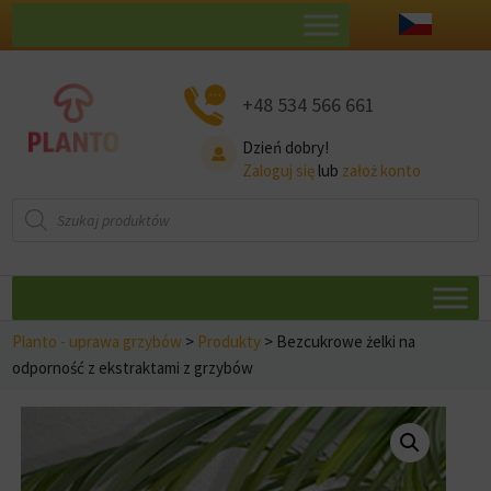
+48 534 566 661
Dzień dobry!
Zaloguj się
lub
założ konto
Wyszukiwarka
produktów
Planto - uprawa grzybów
>
Produkty
>
Bezcukrowe żelki na
odporność z ekstraktami z grzybów