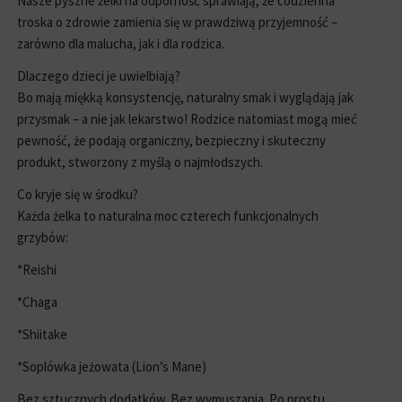
Nasze pyszne żelki na odporność sprawiają, że codzienna
troska o zdrowie zamienia się w prawdziwą przyjemność –
zarówno dla malucha, jak i dla rodzica.
Dlaczego dzieci je uwielbiają?
Bo mają miękką konsystencję, naturalny smak i wyglądają jak
przysmak – a nie jak lekarstwo! Rodzice natomiast mogą mieć
pewność, że podają organiczny, bezpieczny i skuteczny
produkt, stworzony z myślą o najmłodszych.
Co kryje się w środku?
Każda żelka to naturalna moc czterech funkcjonalnych
grzybów:
*Reishi
*Chaga
*Shiitake
*Soplówka jeżowata (Lion’s Mane)
Bez sztucznych dodatków. Bez wymuszania. Po prostu