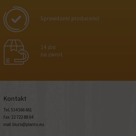
Sprawdzeni producenci
14 dni
na zwrot
Kontakt
Tel. 534 566 661
fax: 32 722 88 04
mail: biuro@planto.eu