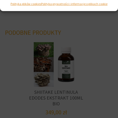
Polityka plików cookies
Polityka prywatności i informacje o plikach cookie
PODOBNE PRODUKTY
SHIITAKE LENTINULA
EDODES EKSTRAKT 100ML
BIO
349,00
zł