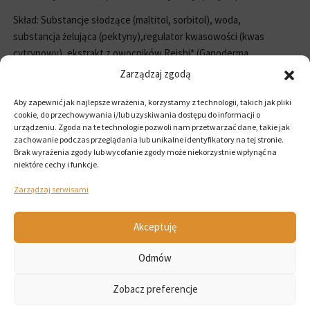
Skład: Substancje słodzące (maltitol, sorbitol), woda,
substancja żelująca (pektyny),regulator kwasowości (kwas
cytrynowy), ekstrakt z owocników Reishi* (Ganoderma
lucidum),ekstrakt z owocników Soplówki jeżowatej* (Hericium
Zarządzaj zgodą
erinaceus), ekstrakt z owocników Shiitake*(Lentinula
edodes), ekstrakt z owocników Chaga* (Inonotus obliquus),
Aby zapewnić jak najlepsze wrażenia, korzystamy z technologii, takich jak pliki
cookie, do przechowywania i/lub uzyskiwania dostępu do informacji o
aromat grzybowy, olejrzepakowy, skrobia, substancja
urządzeniu. Zgoda na te technologie pozwoli nam przetwarzać dane, takie jak
glazurująca (wosk carnauba), średniołańcuchowe
zachowanie podczas przeglądania lub unikalne identyfikatory na tej stronie.
kwasytłuszczowe (olej MCT).
Brak wyrażenia zgody lub wycofanie zgody może niekorzystnie wpłynąć na
niektóre cechy i funkcje.
*ekstrakt 20:1, z organicznej uprawy.
Zarządzaj serwisami
Pamiętaj: Spożycie w nadmiernych ilościach może mieć efekt
przeczyszczający. Przechowuj w zamkniętym opakowaniu w
Akceptuję
temperaturze pokojowej, w miejscu niedostępnym dla dzieci.
Odmów
Zobacz preferencje