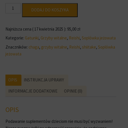
ilość
DODAJ DO KOSZYKA
Bezcukrowe
żelki
na
Najniższa cena (
17 kwietnia 2025
):
95,00
zł
odporność
Kategorie:
Gatunki
,
Grzyby witalne
,
Reishi
,
Soplówka jeżowata
z
Znaczników:
chaga
,
grzyby witalne
,
Reishi
,
shiitake
,
Soplówka
ekstraktami
jeżowata
z
grzybów
OPIS
INSTRUKCJA UPRAWY
INFORMACJE DODATKOWE
OPINIE (0)
OPIS
Podawanie suplementów dzieciom nie musi być wyzwaniem!