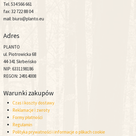
Tel. 534 566 661
fax: 32 722 88 04
mail: biuro@planto.eu
Adres
PLANTO
ul. Piotrowicka 68
44-341 Skrbeńsko
NIP: 6331198186
REGON: 24914008
Warunki zakupów
Czas i koszty dostawy
Reklamacje i zwroty
Formy płatności
Regulamin
Polityka prywatności i informacje o plikach cookie