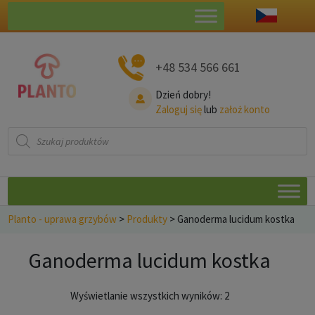
+48 534 566 661
Dzień dobry!
Zaloguj się
lub
założ konto
Wyszukiwarka
produktów
Planto - uprawa grzybów
>
Produkty
>
Ganoderma lucidum kostka
Ganoderma lucidum kostka
Posortowane
Wyświetlanie wszystkich wyników: 2
według