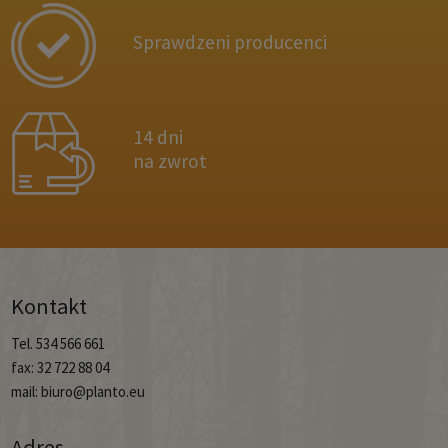
Sprawdzeni producenci
14 dni
na zwrot
Kontakt
Tel. 534 566 661
fax: 32 722 88 04
mail: biuro@planto.eu
Adres