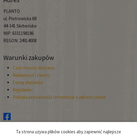
PLANTO
ul. Piotrowicka 68
44-341 Skrbeńsko
NIP: 6331198186
REGON: 24914008
Warunki zakupów
Czas i koszty dostawy
Reklamacje i zwroty
Formy płatności
Regulamin
Polityka prywatności i informacje o plikach cookie
Copyright © 2026
Ta strona używa plików cookies aby zapewnić najlepsze
Planto.