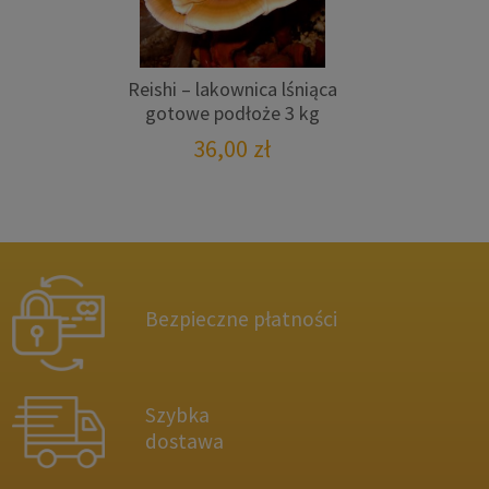
Reishi – lakownica lśniąca
gotowe podłoże 3 kg
36,00
zł
Bezpieczne płatności
Szybka
dostawa