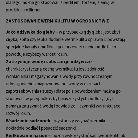
dlatego można go stosować z perlitem, torfem, ziemią w
produkcji roślinnej.
ZASTOSOWANIE WERMIKULITU W OGRODNICTWIE
Jako odżywka do gleby
– w przypadku gdy gleba jest zbyt
ciężka, zbita czy lepka dodanie wermikulitu sprawia iż powstają
specjalne kanały umożliwiające przewietrzanie podłoża co
powoduje szybszy wzrost roślin.
Zatrzymuje wodę i substancje odżywcze
–
charakterystyczną cechą wermikulitu jest zdolność
wchłaniania i magazynowania wody przy równoczesnym
udostępnieniu zmagazynowanej wody w okresach
zapotrzebowania ( suszy) dlatego z powodzeniem można go
stosować w przypadku zbyt piaszczystych podłoży gdyż
pomaga zatrzymać wodę i powietrze – czynniki warunkujące
rozwój roślin.
Wsadzanie sadzonek
– wystarczy wsypać wermikulit ,
dokładnie podlać i posadzić sadzonki.
Kiełkowanie nasion
– można wykorzystać sam wermikulit lub