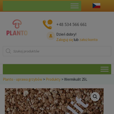
+48 534 566 661
Dzień dobry!
Zaloguj się
lub
założ konto
Wyszukiwarka
produktów
Planto - uprawa grzybów
>
Produkty
>
Wermikulit 25L