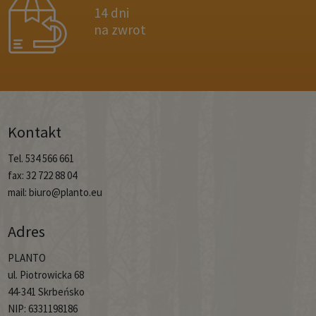
14 dni
na zwrot
Kontakt
Tel. 534 566 661
fax: 32 722 88 04
mail: biuro@planto.eu
Adres
PLANTO
ul. Piotrowicka 68
44-341 Skrbeńsko
NIP: 6331198186