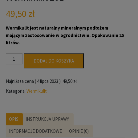
49,50
zł
Wermikulit jest naturalny mineralnym podłożem
mającym zastosowanie w ogrodnictwie. Opakowanie 25
litrów.
ilość
DODAJ DO KOSZYKA
Wermikulit
25L
Najniższa cena (
4 lipca 2023
):
49,50
zł
Kategoria:
Wermikulit
OPIS
INSTRUKCJA UPRAWY
INFORMACJE DODATKOWE
OPINIE (0)