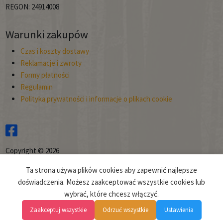
REGON: 24914008
Warunki zakupów
Czas i koszty dostawy
Reklamacje i zwroty
Formy płatności
Regulamin
Polityka prywatności i informacje o plikach cookie
Copyright © 2026
Planto.
Ta strona używa plików cookies aby zapewnić najlepsze
Projekt i realizacja:
clivio.pl
doświadczenia. Możesz zaakceptować wszystkie cookies lub
wybrać, które chcesz włączyć.
Zaakceptuj wszystkie
Odrzuć wszystkie
Ustawienia