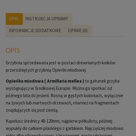
OPIS
INSTRUKCJA UPRAWY
INFORMACJE DODATKOWE
OPINIE (0)
OPIS
Grzybnia sprzedawana jest w postaci drewnianych kołków
przerośniętych grzybnią Opieńki miodowej.
Opieńka miodowa ( Armillaria mellea )
to gatunek grzyba
występujący w Środkowej Europie. Można go spotkać od
późnego lata do jesieni. Rosną w gęstych koloniach, wyłącznie
na żywych lub martwych drzewach, również na fragmentach
znajdujących się pod ziemią.
Kapelusz średnicy 40-120mm, najpierw półkulisty, później
wypukły do całkiem płaskiego z garbkiem. Najczęściej miodowo
żółty albo rdzawobązowy, z brązowymi, gęsto ułożonymi