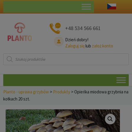
+48 534 566 661
Dzień dobry!
Zaloguj się
lub
założ konto
Wyszukiwarka
produktów
Planto - uprawa grzybów
>
Produkty
>
Opieńka miodowa grzybnia na
kołkach 20 szt.