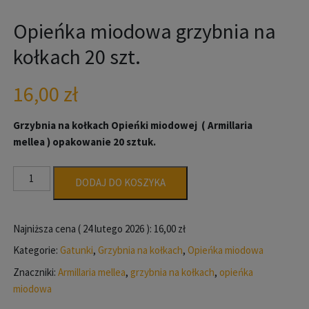
Opieńka miodowa grzybnia na
kołkach 20 szt.
16,00
zł
Grzybnia na kołkach Opieńki miodowej ( Armillaria
mellea ) opakowanie 20 sztuk.
ilość
DODAJ DO KOSZYKA
Opieńka
miodowa
grzybnia
Najniższa cena (
24 lutego 2026
):
16,00
zł
na
Kategorie:
Gatunki
,
Grzybnia na kołkach
,
Opieńka miodowa
kołkach
Znaczniki:
Armillaria mellea
,
grzybnia na kołkach
,
opieńka
20
miodowa
szt.