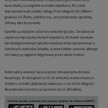
łuseczkami, szczególnie w środku kapelusza. W czasie
dojrzewania łuski zwykle znikają.Trzon długości 50-200mm i
grubości 10-25mm, cylindryczny , przy podstawie zgrubiały,
żółtawy albo brązowiały.
Opieńki są uważane za bardzo smaczne grzyby . Do spożycia
używa się najczęściej młodych kapeluszy. W stanie surowym
lub niedogotowanym opieńka miodowa może spowodować u
niektórych osób bóle żołądka, a nawet lekkie zatrucie, dlatego
też należy ją najpierw obgotować przez około 5 minut .
Kołki należy umieścić się w ściętym zdrowym pniu drzewa
liściastego. W odstępach co 15 cm wiercimy w pniu otwory o
średnicy co kołki i głębokości większej o 1 cm od ich długości.
Na jeden pień wystarczyć powinno ok 15-20 kołków.