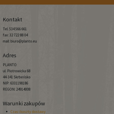
Kontakt
Tel. 534 566 661
fax: 32 722 88 04
mail: biuro@planto.eu
Adres
PLANTO
ul. Piotrowicka 68
44-341 Skrbeńsko
NIP: 6331198186
REGON: 24914008
Warunki zakupów
Czas i koszty dostawy