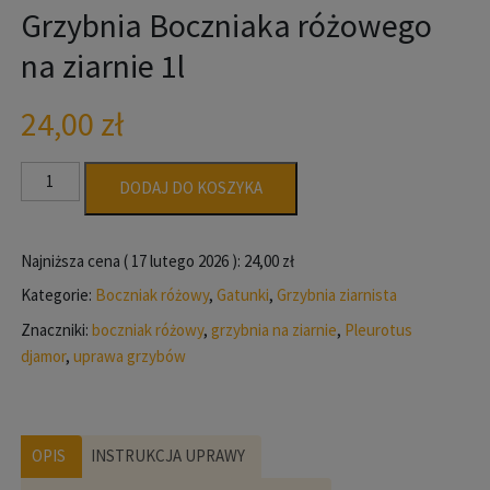
Grzybnia Boczniaka różowego
na ziarnie 1l
24,00
zł
ilość
DODAJ DO KOSZYKA
Grzybnia
Boczniaka
różowego
Najniższa cena (
17 lutego 2026
):
24,00
zł
na
Kategorie:
Boczniak różowy
,
Gatunki
,
Grzybnia ziarnista
ziarnie
Znaczniki:
boczniak różowy
,
grzybnia na ziarnie
,
Pleurotus
1l
djamor
,
uprawa grzybów
OPIS
INSTRUKCJA UPRAWY