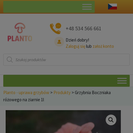
+48 534 566 661
Dzień dobry!
Zaloguj się
lub
założ konto
Wyszukiwarka
produktów
Planto - uprawa grzybów
>
Produkty
>
Grzybnia Boczniaka
różowego na ziarnie 1l