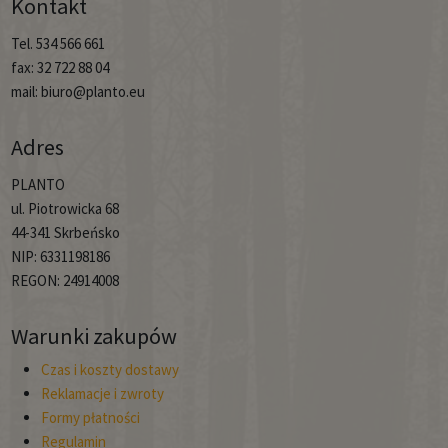
Kontakt
Tel. 534 566 661
fax: 32 722 88 04
mail: biuro@planto.eu
Adres
PLANTO
ul. Piotrowicka 68
44-341 Skrbeńsko
NIP: 6331198186
REGON: 24914008
Warunki zakupów
Czas i koszty dostawy
Reklamacje i zwroty
Formy płatności
Regulamin