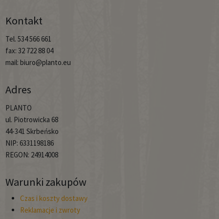
Kontakt
Tel. 534 566 661
fax: 32 722 88 04
mail: biuro@planto.eu
Adres
PLANTO
ul. Piotrowicka 68
44-341 Skrbeńsko
NIP: 6331198186
REGON: 24914008
Warunki zakupów
Czas i koszty dostawy
Reklamacje i zwroty