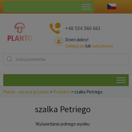
+48 534 566 661
Dzień dobry!
Zaloguj się
lub
założ konto
Wyszukiwarka
produktów
Planto - uprawa grzybów
>
Produkty
>
szalka Petriego
szalka Petriego
Wyświetlanie jednego wyniku