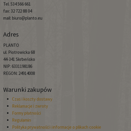
Tel. 534 566 661
fax: 32 722 88 04
mail: biuro@planto.eu
Adres
PLANTO
ul. Piotrowicka 68
44-341 Skrbeńsko
NIP: 6331198186
REGON: 24914008
Warunki zakupów
Czas i koszty dostawy
Reklamacje i zwroty
Formy płatności
Regulamin
Polityka prywatności i informacje o plikach cookie