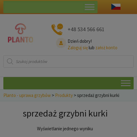
+48 534 566 661
Dzień dobry!
Zaloguj się
lub
założ konto
Wyszukiwarka
produktów
Planto - uprawa grzybów
>
Produkty
>
sprzedaż grzybni kurki
sprzedaż grzybni kurki
Wyświetlanie jednego wyniku