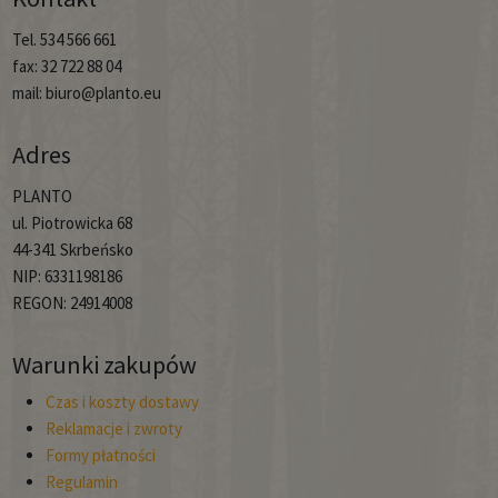
Tel. 534 566 661
fax: 32 722 88 04
mail: biuro@planto.eu
Adres
PLANTO
ul. Piotrowicka 68
44-341 Skrbeńsko
NIP: 6331198186
REGON: 24914008
Warunki zakupów
Czas i koszty dostawy
Reklamacje i zwroty
Formy płatności
Regulamin