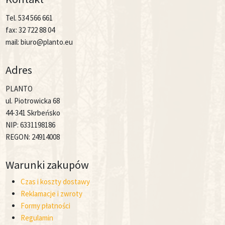
Tel. 534 566 661
fax: 32 722 88 04
mail: biuro@planto.eu
Adres
PLANTO
ul. Piotrowicka 68
44-341 Skrbeńsko
NIP: 6331198186
REGON: 24914008
Warunki zakupów
Czas i koszty dostawy
Reklamacje i zwroty
Formy płatności
Regulamin