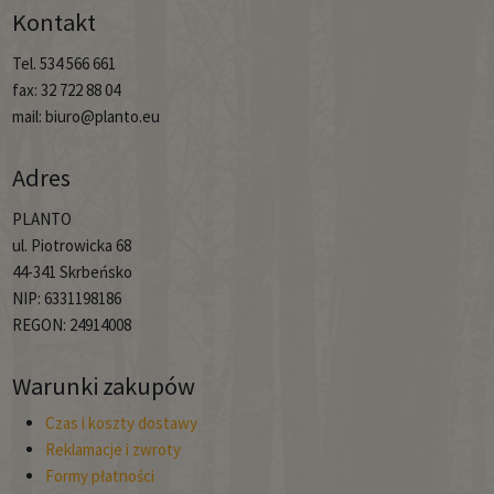
Kontakt
Tel. 534 566 661
fax: 32 722 88 04
mail: biuro@planto.eu
Adres
PLANTO
ul. Piotrowicka 68
44-341 Skrbeńsko
NIP: 6331198186
REGON: 24914008
Warunki zakupów
Czas i koszty dostawy
Reklamacje i zwroty
Formy płatności