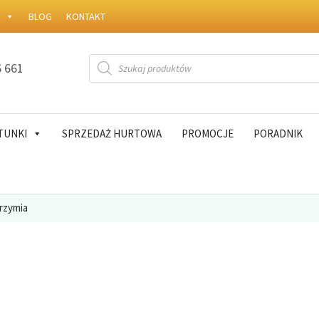
W
BLOG
KONTAKT
Wyszukiwarka
6 661
produktów
TUNKI
SPRZEDAŻ HURTOWA
PROMOCJE
PORADNIK
rzymia