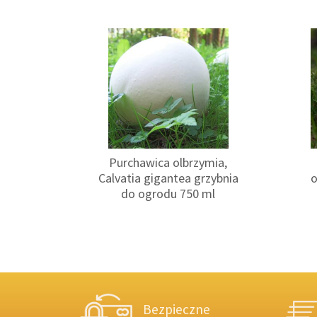
według
najnowszych
Purchawica olbrzymia,
Calvatia gigantea grzybnia
o
do ogrodu 750 ml
Bezpieczne