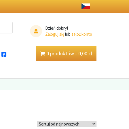
Dzień dobry!
Zaloguj się
lub
założ konto
0 produktów
0,00 zł