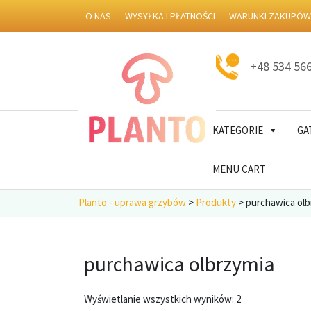
O NAS
WYSYŁKA I PŁATNOŚCI
WARUNKI ZAKUPÓ
+48 534 56
KATEGORIE
GA
MENU CART
Planto - uprawa grzybów
>
Produkty
>
purchawica olb
purchawica olbrzymia
Posortowane
Wyświetlanie wszystkich wyników: 2