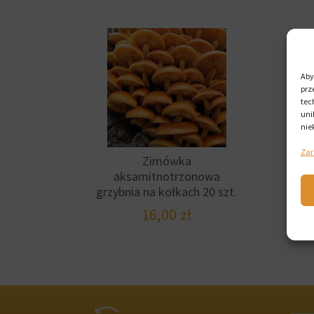
Aby
prz
tec
uni
nie
Zar
Zimówka
aksamitnotrzonowa
grzybnia na kołkach 20 szt.
16,00
zł