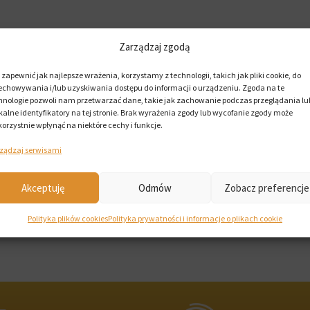
Zarządzaj zgodą
 zapewnić jak najlepsze wrażenia, korzystamy z technologii, takich jak pliki cookie, do
echowywania i/lub uzyskiwania dostępu do informacji o urządzeniu. Zgoda na te
hnologie pozwoli nam przetwarzać dane, takie jak zachowanie podczas przeglądania lu
kalne identyfikatory na tej stronie. Brak wyrażenia zgody lub wycofanie zgody może
korzystnie wpłynąć na niektóre cechy i funkcje.
ządzaj serwisami
Akceptuję
Odmów
Zobacz preferencje
Polityka plików cookies
Polityka prywatności i informacje o plikach cookie