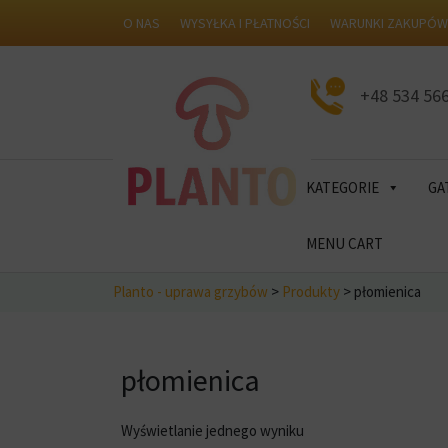
O NAS
WYSYŁKA I PŁATNOŚCI
WARUNKI ZAKUPÓ
+48 534 56
KATEGORIE
GA
MENU CART
Planto - uprawa grzybów
>
Produkty
>
płomienica
płomienica
Wyświetlanie jednego wyniku