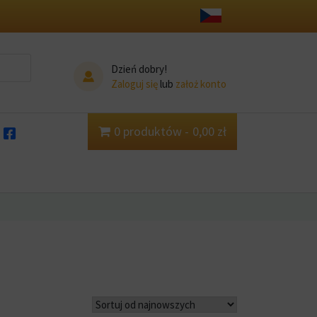
Dzień dobry!
Zaloguj się
lub
założ konto
0 produktów
0,00 zł