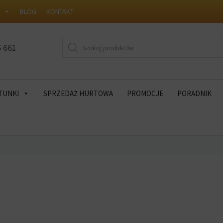
W
BLOG
KONTAKT
Wyszukiwarka
6 661
produktów
TUNKI
SPRZEDAŻ HURTOWA
PROMOCJE
PORADNIK