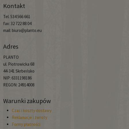
Kontakt
Tel. 534 566 661
fax: 32 722 88 04
mail: biuro@planto.eu
Adres
PLANTO
ul. Piotrowicka 68
44-341 Skrbeńsko
NIP: 6331198186
REGON: 24914008
Warunki zakupów
Czas i koszty dostawy
Reklamacje i zwroty
Formy płatności