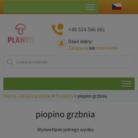
+48 534 566 661
Dzień dobry!
Zaloguj się
lub
założ konto
Wyszukiwarka
produktów
Planto - uprawa grzybów
>
Produkty
>
piopino grzbnia
piopino grzbnia
Wyświetlanie jednego wyniku