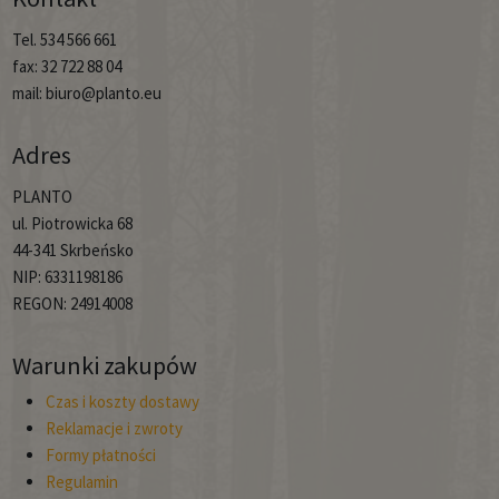
Tel. 534 566 661
fax: 32 722 88 04
mail: biuro@planto.eu
Adres
PLANTO
ul. Piotrowicka 68
44-341 Skrbeńsko
NIP: 6331198186
REGON: 24914008
Warunki zakupów
Czas i koszty dostawy
Reklamacje i zwroty
Formy płatności
Regulamin