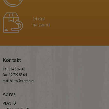
14 dni
na zwrot
Kontakt
Tel. 534 566 661
fax: 32 722 88 04
mail: biuro@planto.eu
Adres
PLANTO