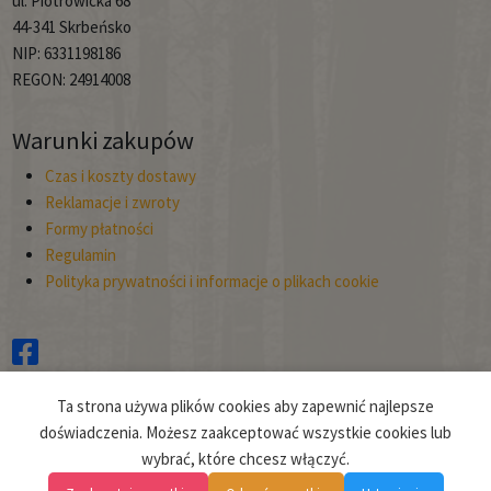
ul. Piotrowicka 68
44-341 Skrbeńsko
NIP: 6331198186
REGON: 24914008
Warunki zakupów
Czas i koszty dostawy
Reklamacje i zwroty
Formy płatności
Regulamin
Polityka prywatności i informacje o plikach cookie
Copyright © 2026
Ta strona używa plików cookies aby zapewnić najlepsze
Planto.
doświadczenia. Możesz zaakceptować wszystkie cookies lub
wybrać, które chcesz włączyć.
Projekt i realizacja:
clivio.pl