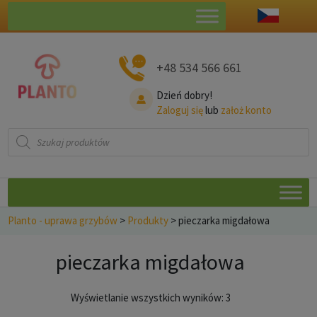
+48 534 566 661
Dzień dobry!
Zaloguj się
lub
założ konto
Wyszukiwarka
produktów
Planto - uprawa grzybów
>
Produkty
>
pieczarka migdałowa
pieczarka migdałowa
Posortowane
Wyświetlanie wszystkich wyników: 3
według