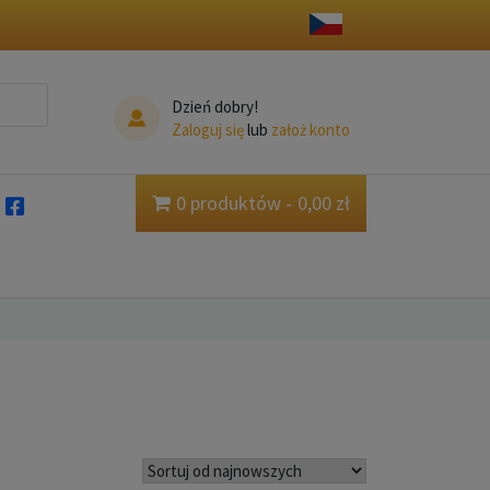
Dzień dobry!
Zaloguj się
lub
założ konto
0 produktów
0,00 zł