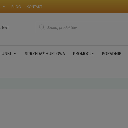
W
BLOG
KONTAKT
Wyszukiwarka
6 661
produktów
TUNKI
SPRZEDAŻ HURTOWA
PROMOCJE
PORADNIK