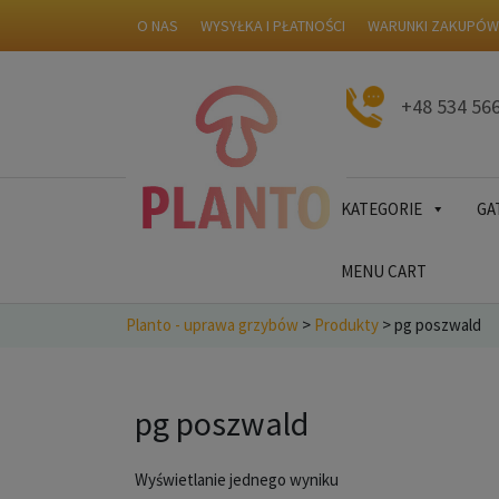
O NAS
WYSYŁKA I PŁATNOŚCI
WARUNKI ZAKUPÓ
+48 534 56
KATEGORIE
GA
MENU CART
Planto - uprawa grzybów
>
Produkty
>
pg poszwald
pg poszwald
Wyświetlanie jednego wyniku