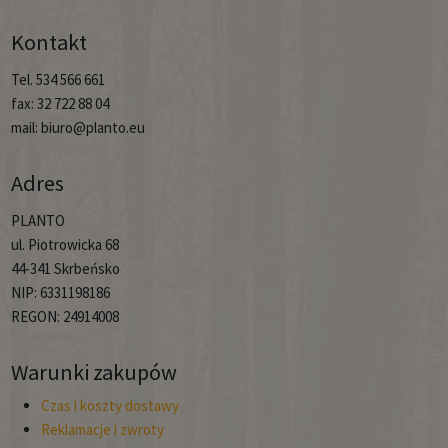
Kontakt
Tel. 534 566 661
fax: 32 722 88 04
mail: biuro@planto.eu
Adres
PLANTO
ul. Piotrowicka 68
44-341 Skrbeńsko
NIP: 6331198186
REGON: 24914008
Warunki zakupów
Czas i koszty dostawy
Reklamacje i zwroty