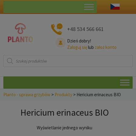
+48 534 566 661
Dzień dobry!
Zaloguj się
lub
założ konto
Wyszukiwarka
produktów
Planto - uprawa grzybów
>
Produkty
>
Hericium erinaceus BIO
Hericium erinaceus BIO
Wyświetlanie jednego wyniku