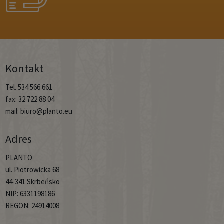
Kontakt
Tel. 534 566 661
fax: 32 722 88 04
mail: biuro@planto.eu
Adres
PLANTO
ul. Piotrowicka 68
44-341 Skrbeńsko
NIP: 6331198186
REGON: 24914008