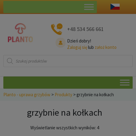
+48 534 566 661
Dzień dobry!
Zaloguj się
lub
założ konto
Wyszukiwarka
produktów
Planto - uprawa grzybów
>
Produkty
>
grzybnie na kołkach
grzybnie na kołkach
Posortowane
Wyświetlanie wszystkich wyników: 4
według