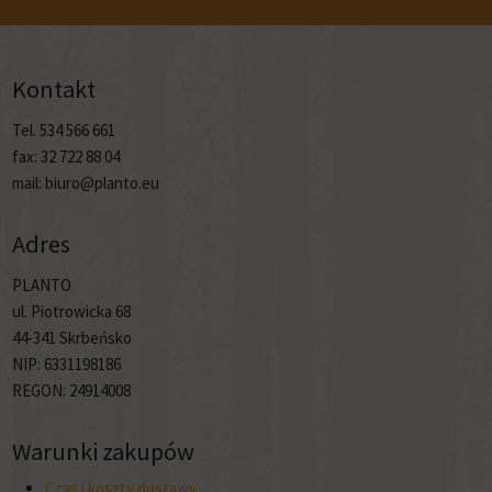
Kontakt
Tel. 534 566 661
fax: 32 722 88 04
mail: biuro@planto.eu
Adres
PLANTO
ul. Piotrowicka 68
44-341 Skrbeńsko
NIP: 6331198186
REGON: 24914008
Warunki zakupów
Czas i koszty dostawy