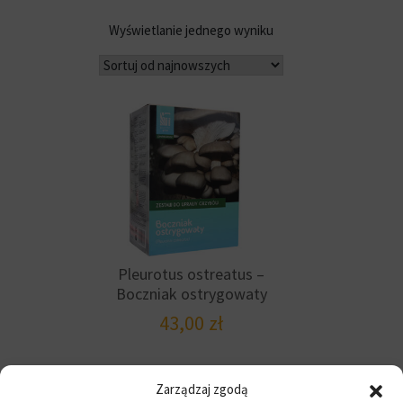
Wyświetlanie jednego wyniku
Pleurotus ostreatus –
Boczniak ostrygowaty
43,00
zł
Zarządzaj zgodą