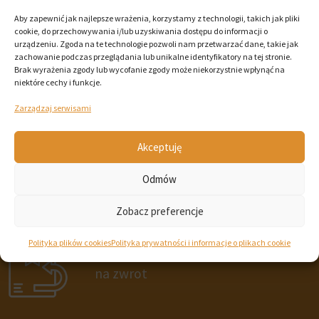
Aby zapewnić jak najlepsze wrażenia, korzystamy z technologii, takich jak pliki
cookie, do przechowywania i/lub uzyskiwania dostępu do informacji o
urządzeniu. Zgoda na te technologie pozwoli nam przetwarzać dane, takie jak
Bezpieczne płatności
zachowanie podczas przeglądania lub unikalne identyfikatory na tej stronie.
Brak wyrażenia zgody lub wycofanie zgody może niekorzystnie wpłynąć na
niektóre cechy i funkcje.
Szybka
Zarządzaj serwisami
dostawa
Akceptuję
Odmów
Sprawdzeni producenci
Zobacz preferencje
Polityka plików cookies
Polityka prywatności i informacje o plikach cookie
14 dni
na zwrot