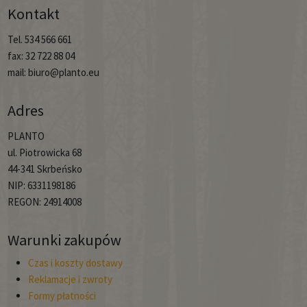
Kontakt
Tel. 534 566 661
fax: 32 722 88 04
mail: biuro@planto.eu
Adres
PLANTO
ul. Piotrowicka 68
44-341 Skrbeńsko
NIP: 6331198186
REGON: 24914008
Warunki zakupów
Czas i koszty dostawy
Reklamacje i zwroty
Formy płatności