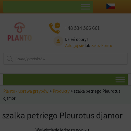
+48 534 566 661
Dzień dobry!
Zaloguj się
lub
założ konto
Wyszukiwarka
produktów
Planto - uprawa grzybów
>
Produkty
>
szalka petriego Pleurotus
djamor
szalka petriego Pleurotus djamor
Wyświetlanie jednego wyniku