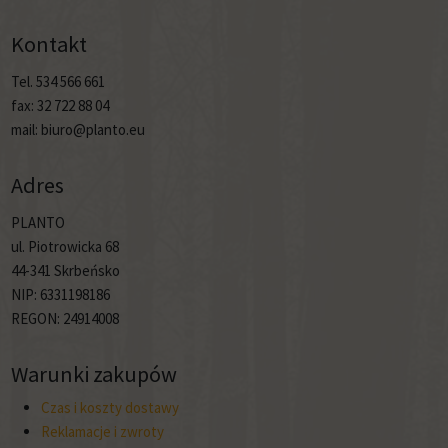
Kontakt
Tel. 534 566 661
fax: 32 722 88 04
mail: biuro@planto.eu
Adres
PLANTO
ul. Piotrowicka 68
44-341 Skrbeńsko
NIP: 6331198186
REGON: 24914008
Warunki zakupów
Czas i koszty dostawy
Reklamacje i zwroty