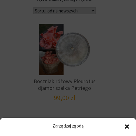
Boczniak różowy Pleurotus
djamor szalka Petriego
99,00
zł
Zarządzaj zgodą