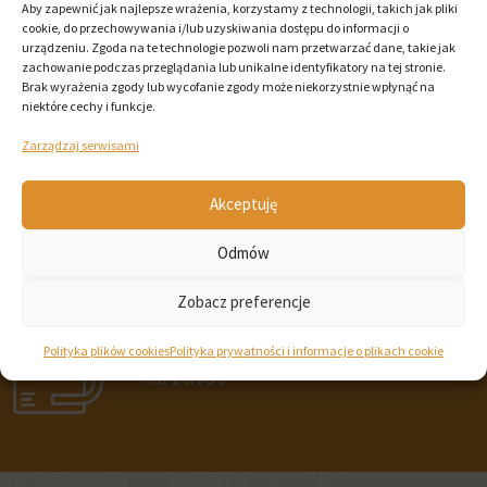
Aby zapewnić jak najlepsze wrażenia, korzystamy z technologii, takich jak pliki
cookie, do przechowywania i/lub uzyskiwania dostępu do informacji o
Bezpieczne płatności
urządzeniu. Zgoda na te technologie pozwoli nam przetwarzać dane, takie jak
zachowanie podczas przeglądania lub unikalne identyfikatory na tej stronie.
Brak wyrażenia zgody lub wycofanie zgody może niekorzystnie wpłynąć na
niektóre cechy i funkcje.
Szybka
Zarządzaj serwisami
dostawa
Akceptuję
Sprawdzeni producenci
Odmów
Zobacz preferencje
14 dni
Polityka plików cookies
Polityka prywatności i informacje o plikach cookie
na zwrot