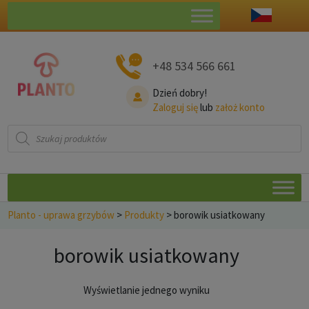
+48 534 566 661
Dzień dobry!
Zaloguj się
lub
założ konto
Wyszukiwarka
produktów
Planto - uprawa grzybów
>
Produkty
>
borowik usiatkowany
borowik usiatkowany
Wyświetlanie jednego wyniku